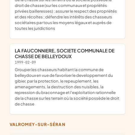
droit de chasse (sur les communaux et propriétés
privées bailleresses) ; assurer le respect des propriétés
et des récoltes ; défendre les intérêts des chasseurs
sociétaires par tous les moyens légaux et auprès de
toutes les juridictions
LA FAUCONNIERE, SOCIETE COMMUNALE DE
CHASSE DE BELLEYDOUX
1999-02-09
grouper les chasseurs habitant la commune de
belleydoux en vue de favoriser le developpement du
gibier, par la protection, le repeuplement, les
amenagements, la destruction des nuisibles, la
repression du braconnage et l'exploitation rationnelle
de la chasse sur les terrain où la société possède le droit
de chasse
VALROMEY-SUR-SÉRAN