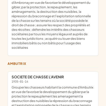
d'Ambronay en vue de favoriser le développement du
gibier, par la protection, le repeuplement, les
aménagements, la destruction des nuisibles, la
répression du braconnage et l'exploitation rationnelle
de la chasse sur les terrains où la société possède le
droit de chasse ; assurer les respect des propriétés et
des récoltes ; défendre les intérêts des chasseurs
sociétaires par tous les moyens légaux et auprès de
toutes les juridictions ; acquérir ou louer des biens
immobiliers bâtis ou non bâtis pour l'usage des
sociétaires
AMBUTRIX
SOCIETE DE CHASSE L'AVENIR
1935-01-14
grouper les chasseurs habitant la commune d'Ambutrix
en vue de favoriser le developpement du gibier par la
protection le repeuplement les amenagement la
destruction des nuisibles la répression du braconnage
et l'exploitation rationnelle de la chasse sur les terrains