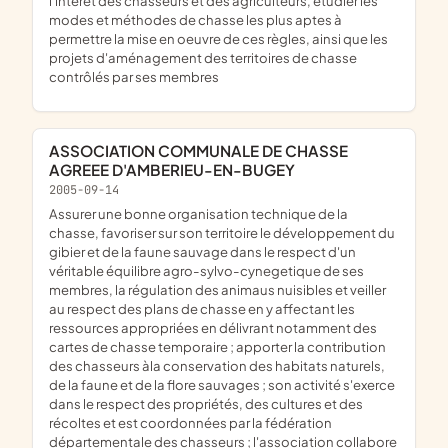
l'intêrêt des chasseurs et des agriculteurs, étudier les
modes et méthodes de chasse les plus aptes à
permettre la mise en oeuvre de ces règles, ainsi que les
projets d'aménagement des territoires de chasse
contrôlés par ses membres
ASSOCIATION COMMUNALE DE CHASSE
AGREEE D'AMBERIEU-EN-BUGEY
2005-09-14
assurer une bonne organisation technique de la
chasse, favoriser sur son territoire le développement du
gibier et de la faune sauvage dans le respect d'un
véritable équilibre agro-sylvo-cynegetique de ses
membres, la régulation des animaus nuisibles et veiller
au respect des plans de chasse en y affectant les
ressources appropriées en délivrant notamment des
cartes de chasse temporaire ; apporter la contribution
des chasseurs àla conservation des habitats naturels,
de la faune et de la flore sauvages ; son activité s'exerce
dans le respect des propriétés, des cultures et des
récoltes et est coordonnées par la fédération
départementale des chasseurs ; l'association collabore