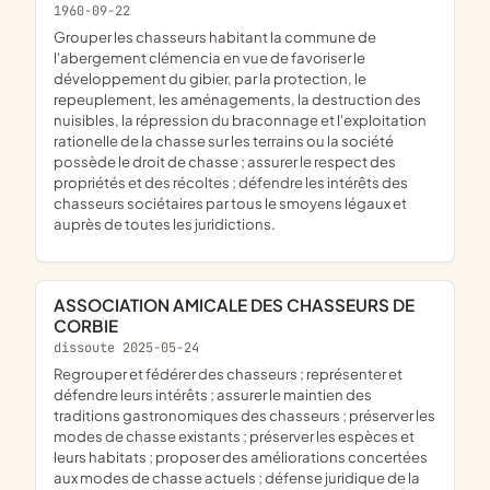
1960-09-22
grouper les chasseurs habitant la commune de
l'abergement clémencia en vue de favoriser le
développement du gibier, par la protection, le
repeuplement, les aménagements, la destruction des
nuisibles, la répression du braconnage et l'exploitation
rationelle de la chasse sur les terrains ou la société
possède le droit de chasse ; assurer le respect des
propriétés et des récoltes ; défendre les intérêts des
chasseurs sociétaires par tous le smoyens légaux et
auprès de toutes les juridictions.
ASSOCIATION AMICALE DES CHASSEURS DE
CORBIE
dissoute 2025-05-24
regrouper et fédérer des chasseurs ; représenter et
défendre leurs intérêts ; assurer le maintien des
traditions gastronomiques des chasseurs ; préserver les
modes de chasse existants ; préserver les espèces et
leurs habitats ; proposer des améliorations concertées
aux modes de chasse actuels ; défense juridique de la