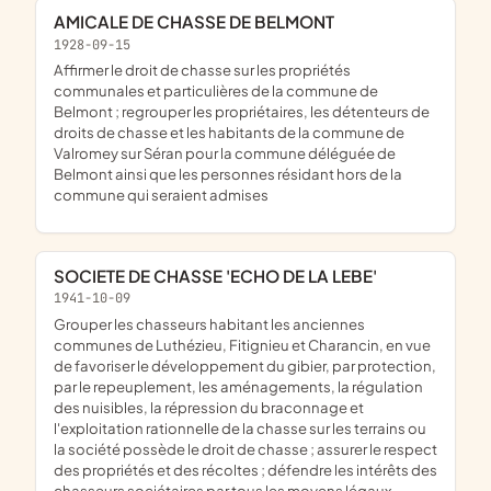
AMICALE DE CHASSE DE BELMONT
1928-09-15
affirmer le droit de chasse sur les propriétés
communales et particulières de la commune de
Belmont ; regrouper les propriétaires, les détenteurs de
droits de chasse et les habitants de la commune de
Valromey sur Séran pour la commune déléguée de
Belmont ainsi que les personnes résidant hors de la
commune qui seraient admises
SOCIETE DE CHASSE 'ECHO DE LA LEBE'
1941-10-09
grouper les chasseurs habitant les anciennes
communes de Luthézieu, Fitignieu et Charancin, en vue
de favoriser le développement du gibier, par protection,
par le repeuplement, les aménagements, la régulation
des nuisibles, la répression du braconnage et
l'exploitation rationnelle de la chasse sur les terrains ou
la société possède le droit de chasse ; assurer le respect
des propriétés et des récoltes ; défendre les intérêts des
chasseurs sociétaires par tous les moyens légaux