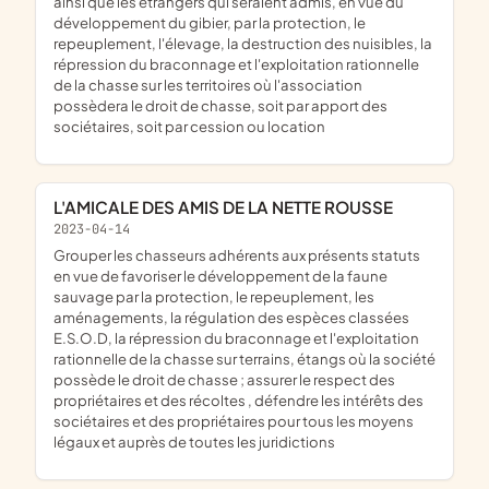
ainsi que les étrangers qui seraient admis, en vue du
développement du gibier, par la protection, le
repeuplement, l'élevage, la destruction des nuisibles, la
répression du braconnage et l'exploitation rationnelle
de la chasse sur les territoires où l'association
possèdera le droit de chasse, soit par apport des
sociétaires, soit par cession ou location
L'AMICALE DES AMIS DE LA NETTE ROUSSE
2023-04-14
grouper les chasseurs adhérents aux présents statuts
en vue de favoriser le développement de la faune
sauvage par la protection, le repeuplement, les
aménagements, la régulation des espèces classées
E.S.O.D, la répression du braconnage et l'exploitation
rationnelle de la chasse sur terrains, étangs où la société
possède le droit de chasse ; assurer le respect des
propriétaires et des récoltes , défendre les intérêts des
sociétaires et des propriétaires pour tous les moyens
légaux et auprès de toutes les juridictions