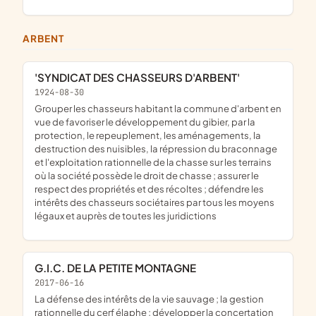
ARBENT
'SYNDICAT DES CHASSEURS D'ARBENT'
1924-08-30
grouper les chasseurs habitant la commune d'arbent en
vue de favoriser le développement du gibier, par la
protection, le repeuplement, les aménagements, la
destruction des nuisibles, la répression du braconnage
et l'exploitation rationnelle de la chasse sur les terrains
où la société possède le droit de chasse ; assurer le
respect des propriétés et des récoltes ; défendre les
intérêts des chasseurs sociétaires par tous les moyens
légaux et auprès de toutes les juridictions
G.I.C. DE LA PETITE MONTAGNE
2017-06-16
la défense des intérêts de la vie sauvage ; la gestion
rationnelle du cerf élaphe ; développer la concertation