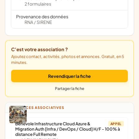
2 formulaires
Provenance des données
RNA
SIRENE
/
C'est votre association ?
Ajoutez contact, activités, photos et annonces. Gratuit, en 5
minutes.
Revendiquer la fiche
Partager la fiche
ANNONCES ASSOCIATIVES
Bénévole Infrastructure Cloud Azure &
APPEL
Migration Auth [Infra / DevOps / Cloud] H/F - 100% à
distance Full Remote