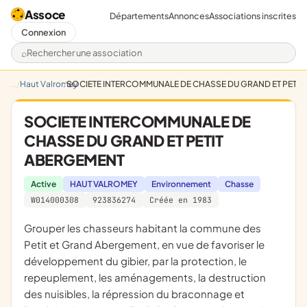
Assoce
Départements
Annonces
Associations inscrites
Connexion
Rechercher une association
Haut Valromey
SOCIETE INTERCOMMUNALE DE CHASSE DU GRAND ET PETIT
SOCIETE INTERCOMMUNALE DE
CHASSE DU GRAND ET PETIT
ABERGEMENT
Active
HAUT VALROMEY
Environnement
Chasse
W014000308
923836274
Créée en 1983
grouper les chasseurs habitant la commune des
Petit et Grand Abergement, en vue de favoriser le
développement du gibier, par la protection, le
repeuplement, les aménagements, la destruction
des nuisibles, la répression du braconnage et