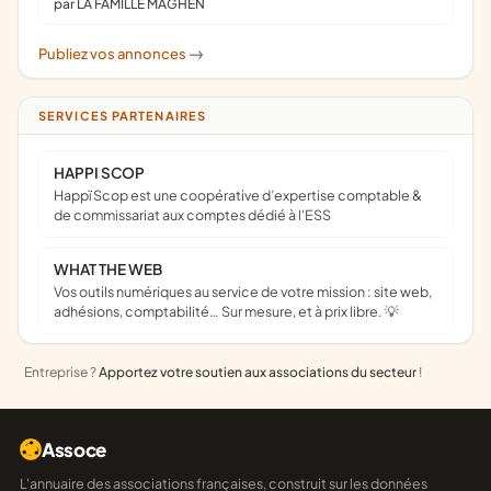
par LA FAMILLE MAGHEN
Publiez vos annonces
->
SERVICES PARTENAIRES
HAPPI SCOP
Happï Scop est une coopérative d’expertise comptable &
de commissariat aux comptes dédié à l'ESS
WHAT THE WEB
Vos outils numériques au service de votre mission : site web,
adhésions, comptabilité… Sur mesure, et à prix libre. 💡
Entreprise ?
Apportez votre soutien aux associations du secteur
!
Assoce
L'annuaire des associations françaises, construit sur les données