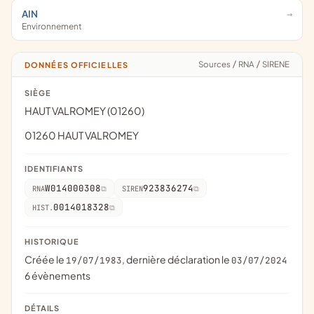
AIN
Environnement
Sources
/
RNA
/
SIRENE
DONNÉES OFFICIELLES
SIÈGE
HAUT VALROMEY (01260)
01260 HAUT VALROMEY
IDENTIFIANTS
W014000308
923836274
RNA
SIREN
0014018328
HIST.
HISTORIQUE
Créée le
, dernière déclaration le
19/07/1983
03/07/2024
6 évènements
DÉTAILS