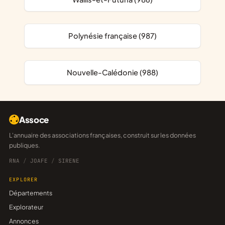
Polynésie française (987)
Nouvelle-Calédonie (988)
Assoce
L'annuaire des associations françaises, construit sur les données
publiques.
RNA
/
JOAFE
/
SIRENE
EXPLORER
Départements
Explorateur
Annonces