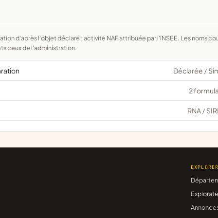
ts ceux de l'administration.
aration
Déclarée
Si
/
2 formula
RNA
SIR
/
EXPLORE
Départe
Explorate
Annonce