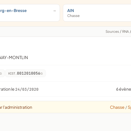
urg-en-Bresse
AIN
Chasse
Sources
/
RNA
ENAY-MONTLIN
0012010056
HIST.
ration le
6 évèn
24/03/2020
r l'administration
Chasse
S
/