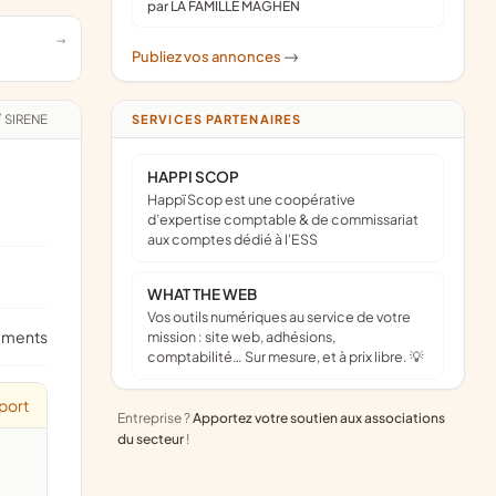
par LA FAMILLE MAGHEN
Publiez vos annonces
->
/
SIRENE
SERVICES PARTENAIRES
HAPPI SCOP
Happï Scop est une coopérative
d’expertise comptable & de commissariat
aux comptes dédié à l'ESS
WHAT THE WEB
Vos outils numériques au service de votre
ements
mission : site web, adhésions,
comptabilité… Sur mesure, et à prix libre. 💡
port
Entreprise ?
Apportez votre soutien aux associations
du secteur
!