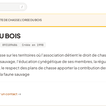
/
TE DE CHASSE L'OREE DU BOIS
U BOIS
893109686
Créée en 1998
e sauvage, l'éducation cynégétique de ses membres, la régu
 le respect des plans de chasse apporter la contribution de
 la faune sauvage
r un contact
->