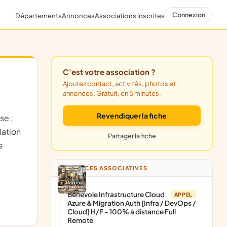
Connexion
Départements
Annonces
Associations inscrites
C'est votre association ?
Ajoutez contact, activités, photos et
annonces. Gratuit, en 5 minutes.
Revendiquer la fiche
lation
Partager la fiche
s
ANNONCES ASSOCIATIVES
Bénévole Infrastructure Cloud
APPEL
Azure & Migration Auth [Infra / DevOps /
Cloud] H/F - 100% à distance Full
Remote