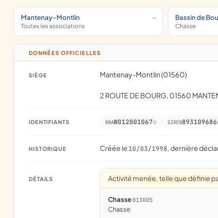
Mantenay-Montlin
Bassin de Bo
Toutes les associations
Chasse
DONNÉES OFFICIELLES
Mantenay-Montlin (01560)
SIÈGE
2 ROUTE DE BOURG, 01560 MANT
W012001067
893109686
IDENTIFIANTS
RNA
SIREN
Créée le
, dernière décla
10/03/1998
HISTORIQUE
Activité menée, telle que définie pa
DÉTAILS
Chasse
013005
chasse