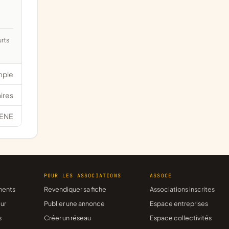
mple
ires
ENE
R
POUR LES ASSOCIATIONS
ASSOCE
ments
Revendiquer sa fiche
Associations inscrites
ur
Publier une annonce
Espace entreprises
s
Créer un réseau
Espace collectivités