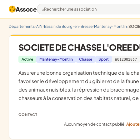
Assoce
Rechercher une association
Départements
AIN
Bassin de Bourg-en-Bresse
Mantenay-Montlin
SOCIE
SOCIETE DE CHASSE L'OREE D
Active
Mantenay-Montlin
Chasse
Sport
W012001067
assurer une bonne organisation technique de la chasse sur les territoires où l'association détient le droit de chasse ;
favoriser le développement du gibier et de la faun
des animaux nuisibles, la répression du braconnage,
chasseurs à la conservation des habitats naturel, de
CONTACT
Aucun moyen de contact publié.
Ajoute