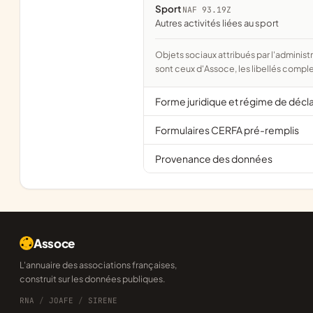
Sport
NAF 93.19Z
Autres activités liées au sport
Objets sociaux attribués par l'administration d'après l'objet déclaré ; activité NAF attribuée par l'INSEE. Les noms courts
sont ceux d'Assoce, les libellés comple
Forme juridique et régime de décl
Formulaires CERFA pré-remplis
Provenance des données
Assoce
L'annuaire des associations françaises,
construit sur les données publiques.
RNA
/
JOAFE
/
SIRENE