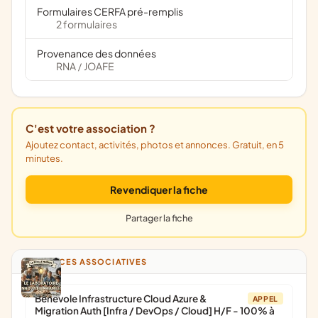
Formulaires CERFA pré-remplis
2 formulaires
Provenance des données
RNA
JOAFE
/
C'est votre association ?
Ajoutez contact, activités, photos et annonces. Gratuit, en 5
minutes.
Revendiquer la fiche
Partager la fiche
ANNONCES ASSOCIATIVES
Bénévole Infrastructure Cloud Azure &
APPEL
Migration Auth [Infra / DevOps / Cloud] H/F - 100% à