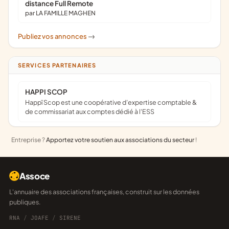
distance Full Remote
par LA FAMILLE MAGHEN
Publiez vos annonces
->
SERVICES PARTENAIRES
HAPPI SCOP
Happï Scop est une coopérative d’expertise comptable &
de commissariat aux comptes dédié à l'ESS
Entreprise ?
Apportez votre soutien aux associations du secteur
!
Assoce
L'annuaire des associations françaises, construit sur les données
publiques.
RNA
/
JOAFE
/
SIRENE