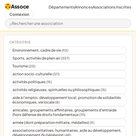
Assoce
Départements
Annonces
Associations inscrites
Connexion
Rechercher une association
CATÉGORIE
Environnement, cadre de vie
(92)
Sports, activités de plein air
(307)
Tourisme
(20)
action socio-culturelle
(121)
activités politiques
(15)
activités religieuses, spirituelles ou philosophiques
(15)
aide à l'emploi, développement local, promotion de solidarités
économiques, vie locale
(8)
amicales, groupements affinitaires, groupements d'entraide
(hors défense de droits fondamentaux
(111)
armée (dont préparation militaire, médailles)
(9)
associations caritatives, humanitaires, aide au développement,
développement du bénévolat
(48)