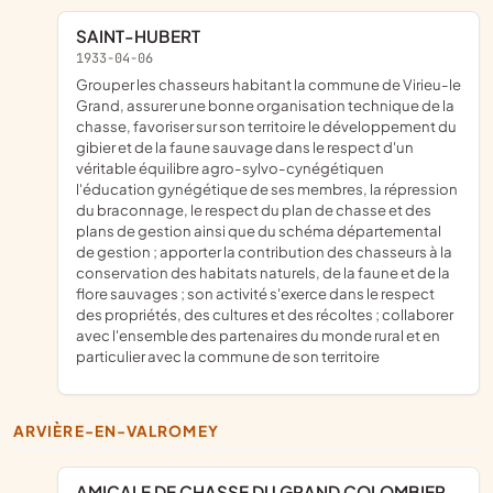
SAINT-HUBERT
1933-04-06
grouper les chasseurs habitant la commune de Virieu-le
Grand, assurer une bonne organisation technique de la
chasse, favoriser sur son territoire le développement du
gibier et de la faune sauvage dans le respect d'un
véritable équilibre agro-sylvo-cynégétiquen
l'éducation gynégétique de ses membres, la répression
du braconnage, le respect du plan de chasse et des
plans de gestion ainsi que du schéma départemental
de gestion ; apporter la contribution des chasseurs à la
conservation des habitats naturels, de la faune et de la
flore sauvages ; son activité s'exerce dans le respect
des propriétés, des cultures et des récoltes ; collaborer
avec l'ensemble des partenaires du monde rural et en
particulier avec la commune de son territoire
ARVIÈRE-EN-VALROMEY
AMICALE DE CHASSE DU GRAND COLOMBIER