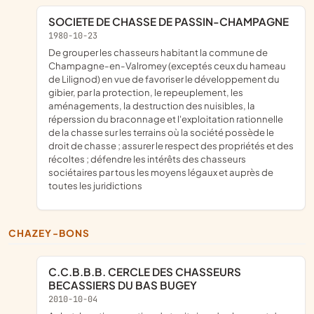
SOCIETE DE CHASSE DE PASSIN-CHAMPAGNE
1980-10-23
de grouper les chasseurs habitant la commune de
Champagne-en-Valromey (exceptés ceux du hameau
de Lilignod) en vue de favoriser le développement du
gibier, par la protection, le repeuplement, les
aménagements, la destruction des nuisibles, la
réperssion du braconnage et l'exploitation rationnelle
de la chasse sur les terrains où la société possède le
droit de chasse ; assurer le respect des propriétés et des
récoltes ; défendre les intérêts des chasseurs
sociétaires par tous les moyens légaux et auprès de
toutes les juridictions
CHAZEY-BONS
C.C.B.B.B. CERCLE DES CHASSEURS
BECASSIERS DU BAS BUGEY
2010-10-04