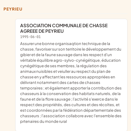
PEYRIEU
ASSOCIATION COMMUNALE DE CHASSE
AGREEE DE PEYRIEU
1995-06-01
assurer une bonne organisaqtion technique de la
chasse, favoriser sur son territoire le développement du
gibier et de la faune sauvage dans les respect d'un
véritable équilibre agro-sylvo-cynégétique, éducation
cynégétique de ses membres, la régulation des
animaux nuisibles et veiuller au respect du plan de
chasse en y affectant les ressources appropriées en
délivrant notamment des cartes de chasses
temporaires ; et également apporter la contribution des
chasseurs à la conservation des habitats naturels, de la
faune et de la flore sauvage ; l'activité s'exerce dans le
respect des propriétés, des cultures et des récoltes, et
est coordonnées par la fédération départementale des
chasseurs ; l'association collabore avec l'ensemble des
prtenaires du monde rural