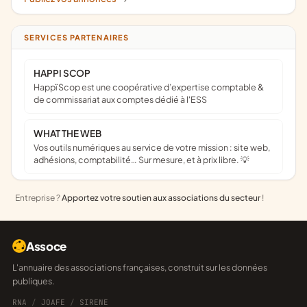
SERVICES PARTENAIRES
HAPPI SCOP
Happï Scop est une coopérative d’expertise comptable &
de commissariat aux comptes dédié à l'ESS
WHAT THE WEB
Vos outils numériques au service de votre mission : site web,
adhésions, comptabilité… Sur mesure, et à prix libre. 💡
Entreprise ?
Apportez votre soutien aux associations du secteur
!
Assoce
L'annuaire des associations françaises, construit sur les données
publiques.
RNA
/
JOAFE
/
SIRENE