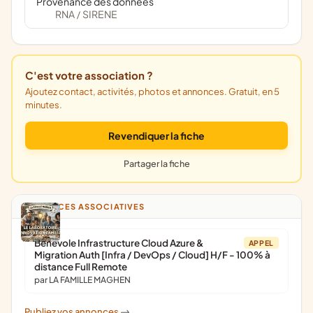
Provenance des données
RNA
SIRENE
/
C'est votre association ?
Ajoutez contact, activités, photos et annonces. Gratuit, en 5
minutes.
Revendiquer la fiche
Partager la fiche
ANNONCES ASSOCIATIVES
Bénévole Infrastructure Cloud Azure &
APPEL
Migration Auth [Infra / DevOps / Cloud] H/F - 100% à
distance Full Remote
par LA FAMILLE MAGHEN
Publiez vos annonces
->