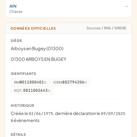
AIN
Chasse
Sources
/
RNA
/
SIRENE
DONNÉES OFFICIELLES
SIÈGE
Arboys en Bugey (01300)
01300 ARBOYS EN BUGEY
IDENTIFIANTS
W011000401
802794206
RNA
SIREN
0011002643
HIST.
HISTORIQUE
Créée le
, dernière déclaration le
02/06/1975
09/09/2025
6 évènements
DÉTAILS