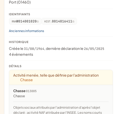
Port (01460)
IDENTIFIANTS
W014001020
0014016411
RNA
HIST.
Anciennes informations
HISTORIQUE
Créée le
, dernière déclaration le
31/08/1964
26/05/2025
4 évènements
DÉTAILS
Activité menée, telle que définie par l'administration
Chasse
Chasse
013005
chasse
Objets sociaux attribués par l'administration d'après l'objet
déclaré ; activité NAF attribuée par l'INSEE. Les noms courts