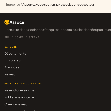
Entreprise ?
Apportez votre soutien aux associations du secteur
!
Assoce
L'annuaire des associations françaises, construit sur les données publique
RNA
/
JOAFE
/
SIRENE
EXPLORER
Départements
Explorateur
Annonces
Réseaux
POUR LES ASSOCIATIONS
Revendiquer sa fiche
Publier une annonce
Créer un réseau