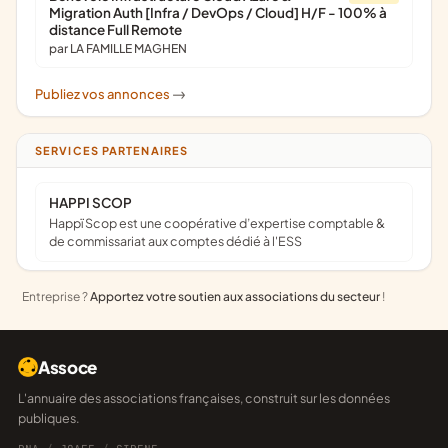
Migration Auth [Infra / DevOps / Cloud] H/F - 100% à
distance Full Remote
par LA FAMILLE MAGHEN
Publiez vos annonces
->
SERVICES PARTENAIRES
HAPPI SCOP
Happï Scop est une coopérative d’expertise comptable &
de commissariat aux comptes dédié à l'ESS
Entreprise ?
Apportez votre soutien aux associations du secteur
!
Assoce
L'annuaire des associations françaises, construit sur les données
publiques.