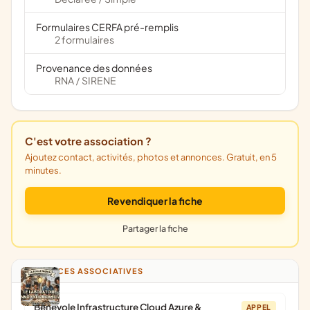
Formulaires CERFA pré-remplis
2 formulaires
Provenance des données
RNA
SIRENE
/
C'est votre association ?
Ajoutez contact, activités, photos et annonces. Gratuit, en 5
minutes.
Revendiquer la fiche
Partager la fiche
ANNONCES ASSOCIATIVES
Bénévole Infrastructure Cloud Azure &
APPEL