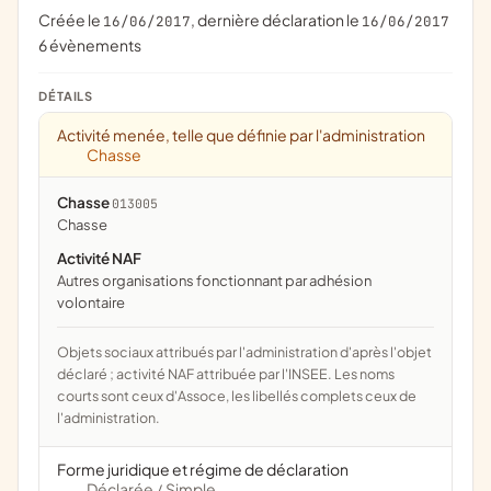
Créée le
, dernière déclaration le
16/06/2017
16/06/2017
6 évènements
DÉTAILS
Activité menée, telle que définie par l'administration
Chasse
Chasse
013005
chasse
Activité NAF
Autres organisations fonctionnant par adhésion
volontaire
Objets sociaux attribués par l'administration d'après l'objet
déclaré ; activité NAF attribuée par l'INSEE. Les noms
courts sont ceux d'Assoce, les libellés complets ceux de
l'administration.
Forme juridique et régime de déclaration
Déclarée
Simple
/