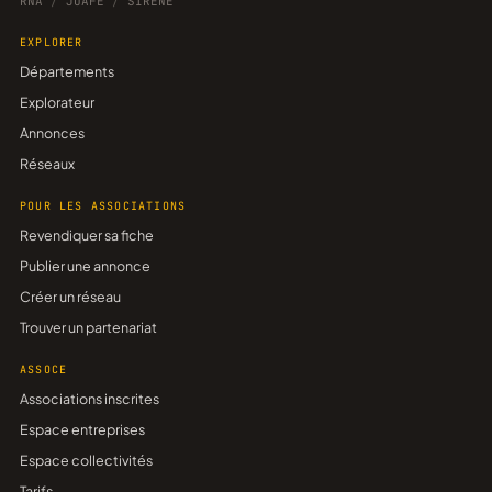
RNA
/
JOAFE
/
SIRENE
EXPLORER
Départements
Explorateur
Annonces
Réseaux
POUR LES ASSOCIATIONS
Revendiquer sa fiche
Publier une annonce
Créer un réseau
Trouver un partenariat
ASSOCE
Associations inscrites
Espace entreprises
Espace collectivités
Tarifs