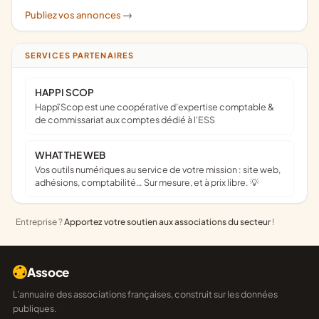
Publiez vos annonces
->
SERVICES PARTENAIRES
HAPPI SCOP
Happï Scop est une coopérative d’expertise comptable &
de commissariat aux comptes dédié à l'ESS
WHAT THE WEB
Vos outils numériques au service de votre mission : site web,
adhésions, comptabilité… Sur mesure, et à prix libre. 💡
Entreprise ?
Apportez votre soutien aux associations du secteur
!
Assoce
L'annuaire des associations françaises, construit sur les données
publiques.