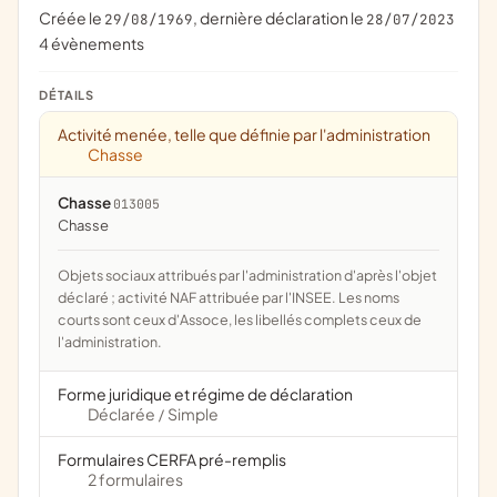
Créée le
, dernière déclaration le
29/08/1969
28/07/2023
4 évènements
DÉTAILS
Activité menée, telle que définie par l'administration
Chasse
Chasse
013005
chasse
Objets sociaux attribués par l'administration d'après l'objet
déclaré ; activité NAF attribuée par l'INSEE. Les noms
courts sont ceux d'Assoce, les libellés complets ceux de
l'administration.
Forme juridique et régime de déclaration
Déclarée
Simple
/
Formulaires CERFA pré-remplis
2 formulaires