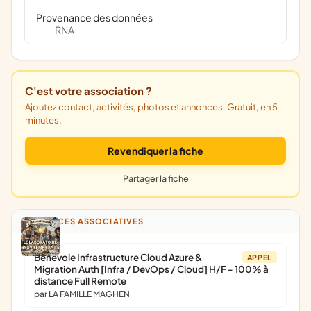
Provenance des données
RNA
C'est votre association ?
Ajoutez contact, activités, photos et annonces. Gratuit, en 5
minutes.
Revendiquer la fiche
Partager la fiche
ANNONCES ASSOCIATIVES
Bénévole Infrastructure Cloud Azure &
APPEL
Migration Auth [Infra / DevOps / Cloud] H/F - 100% à
distance Full Remote
par LA FAMILLE MAGHEN