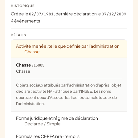
HISTORIQUE
Créée le
, dernière déclaration le
02/07/1981
07/12/2009
4 évènements
DÉTAILS
Activité menée, telle que définie par l'administration
Chasse
Chasse
013005
chasse
Objets sociaux attribués par l'administration d'après l'objet
déclaré ; activité NAF attribuée par l'INSEE. Les noms
courts sont ceux d'Assoce, les libellés complets ceux de
l'administration.
Forme juridique et régime de déclaration
Déclarée
Simple
/
Formulaires CERFA pré-remplis