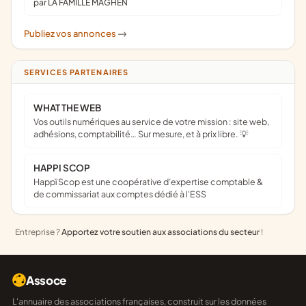
par LA FAMILLE MAGHEN
Publiez vos annonces
->
SERVICES PARTENAIRES
WHAT THE WEB
Vos outils numériques au service de votre mission : site web,
adhésions, comptabilité… Sur mesure, et à prix libre. 💡
HAPPI SCOP
Happï Scop est une coopérative d’expertise comptable &
de commissariat aux comptes dédié à l'ESS
Entreprise ?
Apportez votre soutien aux associations du secteur
!
Assoce
L'annuaire des associations françaises, construit sur les données