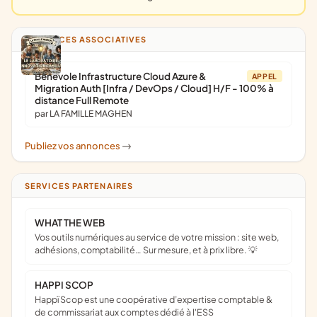
ANNONCES ASSOCIATIVES
Bénévole Infrastructure Cloud Azure &
APPEL
Migration Auth [Infra / DevOps / Cloud] H/F - 100% à
distance Full Remote
par LA FAMILLE MAGHEN
Publiez vos annonces
->
SERVICES PARTENAIRES
WHAT THE WEB
Vos outils numériques au service de votre mission : site web,
adhésions, comptabilité… Sur mesure, et à prix libre. 💡
HAPPI SCOP
Happï Scop est une coopérative d’expertise comptable &
de commissariat aux comptes dédié à l'ESS