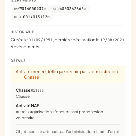
IDENTIFIANTS
W014000937
800362865
RNA
SIREN
0014015112
HIST.
HISTORIQUE
Créée le
, dernière déclaration le
01/09/1951
19/08/2021
6 évènements
DÉTAILS
Activité menée, telle que définie par l'administration
Chasse
Chasse
013005
chasse
Activité NAF
Autres organisations fonctionnant par adhésion
volontaire
Objets sociaux attribués par l'administration d'après l'objet