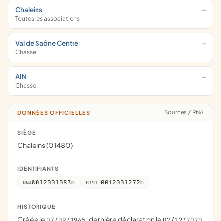
Chaleins
Toutes les associations
Val de Saône Centre
Chasse
AIN
Chasse
Sources
/
RNA
DONNÉES OFFICIELLES
SIÈGE
Chaleins (01480)
IDENTIFIANTS
W012001083
0012001272
RNA
HIST.
HISTORIQUE
Créée le
, dernière déclaration le
07/09/1945
07/12/2020