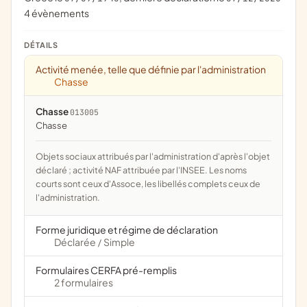
4 évènements
DÉTAILS
Activité menée, telle que définie par l'administration
Chasse
Chasse
013005
chasse
Objets sociaux attribués par l'administration d'après l'objet
déclaré ; activité NAF attribuée par l'INSEE. Les noms
courts sont ceux d'Assoce, les libellés complets ceux de
l'administration.
Forme juridique et régime de déclaration
Déclarée
Simple
/
Formulaires CERFA pré-remplis
2 formulaires