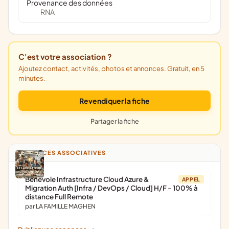
Provenance des données
RNA
C'est votre association ?
Ajoutez contact, activités, photos et annonces. Gratuit, en 5
minutes.
Revendiquer la fiche
Partager la fiche
ANNONCES ASSOCIATIVES
Bénévole Infrastructure Cloud Azure &
APPEL
Migration Auth [Infra / DevOps / Cloud] H/F - 100% à
distance Full Remote
par LA FAMILLE MAGHEN