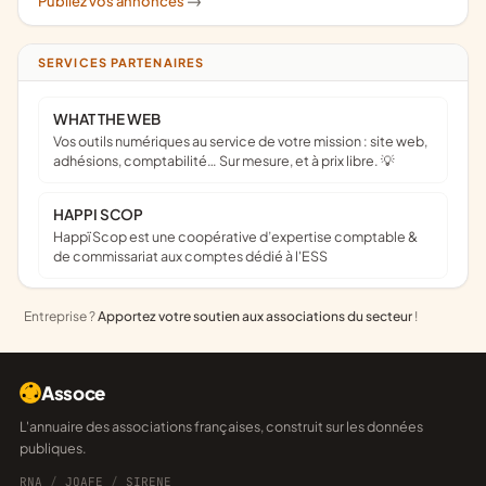
Publiez vos annonces
->
SERVICES PARTENAIRES
WHAT THE WEB
Vos outils numériques au service de votre mission : site web,
adhésions, comptabilité… Sur mesure, et à prix libre. 💡
HAPPI SCOP
Happï Scop est une coopérative d’expertise comptable &
de commissariat aux comptes dédié à l'ESS
Entreprise ?
Apportez votre soutien aux associations du secteur
!
Assoce
L'annuaire des associations françaises, construit sur les données
publiques.
RNA
/
JOAFE
/
SIRENE