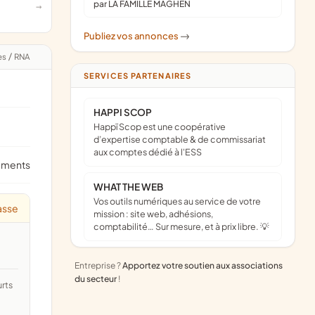
par LA FAMILLE MAGHEN
Publiez vos annonces
->
es
/
RNA
SERVICES PARTENAIRES
HAPPI SCOP
Happï Scop est une coopérative
d’expertise comptable & de commissariat
aux comptes dédié à l'ESS
ements
WHAT THE WEB
Vos outils numériques au service de votre
asse
mission : site web, adhésions,
comptabilité… Sur mesure, et à prix libre. 💡
Entreprise ?
Apportez votre soutien aux associations
du secteur
!