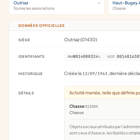
Outriaz
Haut-Bugey 
Toutes les associations
Chasse
DONNÉES OFFICIELLES
Outriaz (01430)
SIÈGE
W014000324
001401630
IDENTIFIANTS
RNA
HIST.
Créée le
, dernière décla
13/09/1963
HISTORIQUE
Activité menée, telle que définie pa
DÉTAILS
Chasse
013005
chasse
Objets sociaux attribués par l'administration d'après l'objet déclaré ; activité NAF attribuée par l'INSEE. Les noms courts
sont ceux d'Assoce, les libellés comple