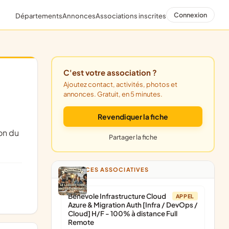
Connexion
Départements
Annonces
Associations inscrites
C'est votre association ?
Ajoutez contact, activités, photos et
annonces. Gratuit, en 5 minutes.
Revendiquer la fiche
on du
Partager la fiche
ANNONCES ASSOCIATIVES
Bénévole Infrastructure Cloud
APPEL
Azure & Migration Auth [Infra / DevOps /
Cloud] H/F - 100% à distance Full
Remote