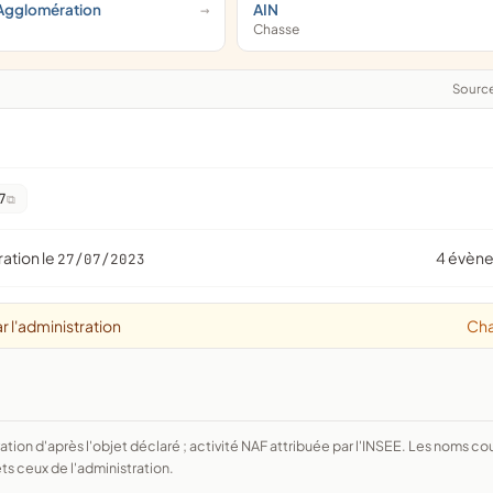
Agglomération
AIN
Chasse
Sourc
7
ration le
4 évèn
27/07/2023
r l'administration
Ch
ts ceux de l'administration.