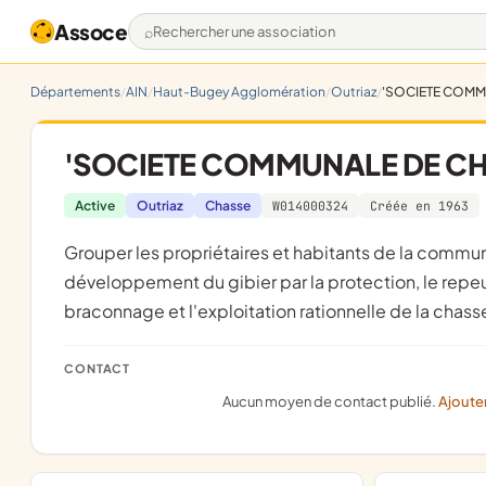
Assoce
Rechercher une association
Départements
AIN
Haut-Bugey Agglomération
Outriaz
'SOCIETE COMMU
'SOCIETE COMMUNALE DE CHA
Active
Outriaz
Chasse
W014000324
Créée en 1963
grouper les propriétaires et habitants de la commune ainsi que les étrangers de qui seraient admis, en vue du
développement du gibier par la protection, le repeup
braconnage et l'exploitation rationnelle de la chass
CONTACT
Aucun moyen de contact publié.
Ajoute