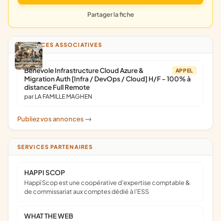
Partager la fiche
ANNONCES ASSOCIATIVES
Bénévole Infrastructure Cloud Azure &
APPEL
Migration Auth [Infra / DevOps / Cloud] H/F - 100% à
distance Full Remote
par LA FAMILLE MAGHEN
Publiez vos annonces
->
SERVICES PARTENAIRES
HAPPI SCOP
Happï Scop est une coopérative d’expertise comptable &
de commissariat aux comptes dédié à l'ESS
WHAT THE WEB