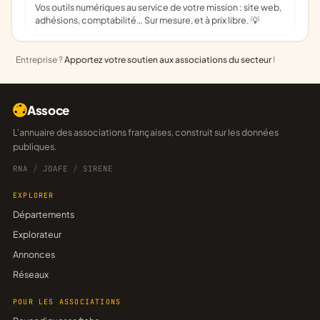
Vos outils numériques au service de votre mission : site web,
adhésions, comptabilité… Sur mesure, et à prix libre. 💡
Entreprise ?
Apportez votre soutien aux associations du secteur
!
Assoce
L'annuaire des associations françaises, construit sur les données
publiques.
RNA
/
JOAFE
/
SIRENE
EXPLORER
Départements
Explorateur
Annonces
Réseaux
POUR LES ASSOCIATIONS