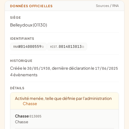
Sources
/
RNA
DONNÉES OFFICIELLES
SIÈGE
Belleydoux (01130)
IDENTIFIANTS
W014000559
0014013013
RNA
HIST.
HISTORIQUE
Créée le
, dernière déclaration le
30/05/1930
17/06/2025
4 évènements
DÉTAILS
Activité menée, telle que définie par l'administration
Chasse
Chasse
013005
chasse