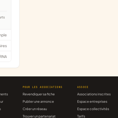
mple
ires
RNA
R
POUR LES ASSOCIATIONS
ASSOCE
ments
Revendiquer sa fiche
Associations inscrites
ur
Publier une annonce
Espace entreprises
s
Créer un réseau
Espace collectivités
Trouver un partenariat
Tarifs