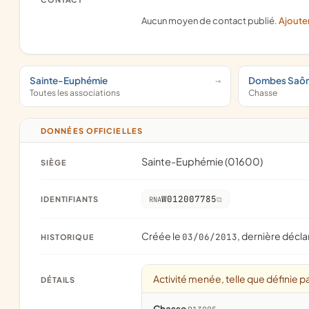
Aucun moyen de contact publié.
Ajoute
Sainte-Euphémie
Dombes Saôn
Toutes les associations
Chasse
DONNÉES OFFICIELLES
Sainte-Euphémie (01600)
SIÈGE
W012007785
IDENTIFIANTS
RNA
Créée le
, dernière décla
03/06/2013
HISTORIQUE
Activité menée, telle que définie pa
DÉTAILS
Chasse