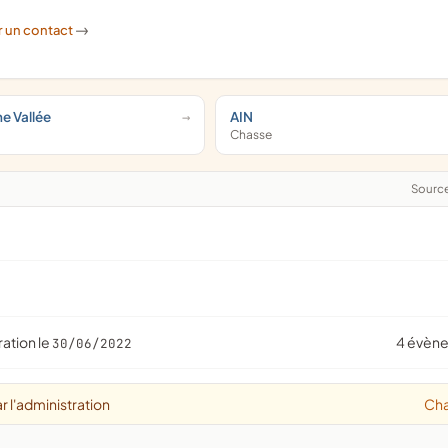
r un contact
->
e Vallée
AIN
Chasse
Sourc
ration le
4 évèn
30/06/2022
r l'administration
Ch