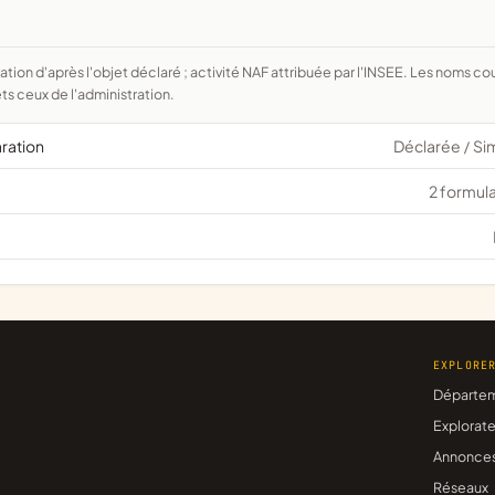
ts ceux de l'administration.
aration
Déclarée
Si
/
2 formula
EXPLORE
Départe
Explorate
Annonce
Réseaux