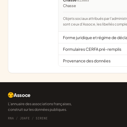
013005
chasse
Objets sociaux attribués par l'administration d'après l'objet déclaré ; activité NAF attribuée par l'INSEE. Les noms courts
sont ceux d'Assoce, les libellés comple
Forme juridique et régime de décl
Formulaires CERFA pré-remplis
Provenance des données
Assoce
L'annuaire des associations françaises,
construit sur les données publiques.
RNA
/
JOAFE
/
SIRENE