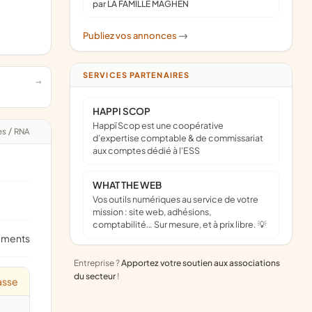
par LA FAMILLE MAGHEN
Publiez vos annonces
->
SERVICES PARTENAIRES
HAPPI SCOP
Happï Scop est une coopérative
es
/
RNA
d’expertise comptable & de commissariat
aux comptes dédié à l'ESS
WHAT THE WEB
Vos outils numériques au service de votre
mission : site web, adhésions,
comptabilité… Sur mesure, et à prix libre. 💡
ements
Entreprise ?
Apportez votre soutien aux associations
du secteur
!
asse