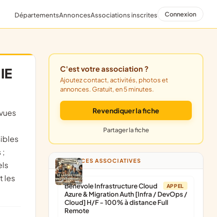
Connexion
Départements
Annonces
Associations inscrites
C'est votre association ?
IE
Ajoutez contact, activités, photos et
annonces. Gratuit, en 5 minutes.
Revendiquer la fiche
Partager la fiche
sibles
 ;
ANNONCES ASSOCIATIVES
els
t les
Bénévole Infrastructure Cloud
APPEL
Azure & Migration Auth [Infra / DevOps /
Cloud] H/F - 100% à distance Full
Remote