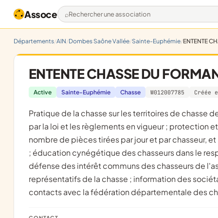
Assoce
Rechercher une association
Départements
AIN
Dombes Saône Vallée
Sainte-Euphémie
ENTENTE CH
ENTENTE CHASSE DU FORMANS 
Active
Sainte-Euphémie
Chasse
W012007785
Créée e
pratique de la chasse sur les territoires de chasse de Saint Didier et de Sainte Euphémie dans les conditions prévues
par la loi et les règlements en vigueur ; protection 
nombre de pièces tirées par jour et par chasseur, e
; éducation cynégétique des chasseurs dans le resp
défense des intérêt communs des chasseurs de l'ass
représentatifs de la chasse ; information des sociét
contacts avec la fédération départementale des cha
CONTACT