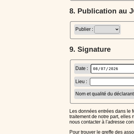
8. Publication au
Publier :
9. Signature
Date :
Lieu :
Nom et qualité du déclarant
Les données entrées dans le formulaire sont uniquement inscrites dans le CERFA généré, elles ne font l'objet d'aucun autre
traitement de notre part, elle
nous contacter à l'adresse co
Pour trouver le greffe des associations auquel vous devrez ensuite envoyer le CERFA completé, reportez-vous sur l'annuaire