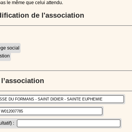
pas le même que celui attendu.
dification de l'association
ège social
stion
e l’association
atif) :