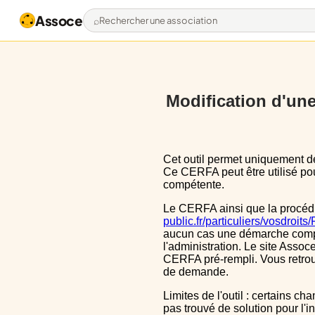
Assoce
Rechercher une association
Modification d'une 
Cet outil permet uniquement de pré-remplir le CERFA 13972*03 avec les données actuellement disponibles publiquement.
Ce CERFA peut être utilisé pour
compétente.
Le CERFA ainsi que la procéd
public.fr/particuliers/vosdroit
aucun cas une démarche complèt
l'administration. Le site Assoce
CERFA pré-rempli. Vous retrou
de demande.
Limites de l'outil : certains champs sont un peu décalé dans le CERFA, ils le sont aussi dans le CERFA initial, nous n'avons
pas trouvé de solution pour l'