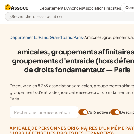
Assoce
Conn
Départements
Annonces
Associations inscrites
Rechercher une association
départements
paris
grand paris
paris
amicales, groupements affinitaires, groupements d'entraide (hors défense de droits fondamentaux
/
/
/
/
amicales, groupements affinitaires
groupements d'entraide (hors défe
de droits fondamentaux — Paris
Découvrez les 8 369 associations amicales, groupements affinitaires,
groupements d'entraide (hors défense de droits fondamentaux
Paris.
7615 actives
Descri
AMICALE DE PERSONNES ORIGINAIRES D'UN MÊME PAYS
(HORS DÉFENSE DES DROITS DES ÉTRANGERS)