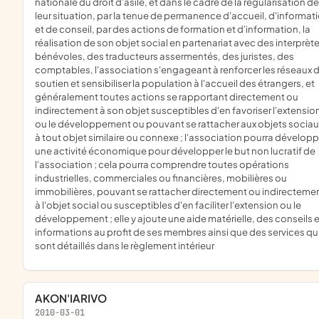
nationale du droit d'asile, et dans le cadre de la régularisation de
leur situation, par la tenue de permanence d'accueil, d'informat
et de conseil, par des actions de formation et d'information, la
réalisation de son objet social en partenariat avec des interprèt
bénévoles, des traducteurs assermentés, des juristes, des
comptables, l'association s'engageant à renforcer les réseaux 
soutien et sensibiliser la population à l'accueil des étrangers, et
généralement toutes actions se rapportant directement ou
indirectement à son objet susceptibles d'en favoriser l'extensio
ou le développement ou pouvant se rattacher aux objets sociau
à tout objet similaire ou connexe ; l'association pourra développ
une activité économique pour développer le but non lucratif de
l'association ; cela pourra comprendre toutes opérations
industrielles, commerciales ou financières, mobilières ou
immobilières, pouvant se rattacher directement ou indirecteme
à l'objet social ou susceptibles d'en faciliter l'extension ou le
développement ; elle y ajoute une aide matérielle, des conseils e
informations au profit de ses membres ainsi que des services qu
sont détaillés dans le règlement intérieur
AKON'IARIVO
2010-03-01