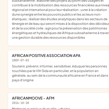
subsaharienne ; élaborer des projets au profit des usagers et
contribuer à la mobilisation des ressources financières aux nive
régional et international pour leur réalisation ; uvrer à la création
dune synergie entre les pouvoirs publics et les acteurs non-
étatiques ; réaliser des études analytiques dans les secteurs de
lénergie et de leau qui seront mises à la disposition des décideu
et de la société civile ; agir pour la préservation des patrimoines
énergétiques et hydrauliques de lAfrique subsaharienne à traver
une gestion durable des ressources disponibles
AFRICAN POSITIVE ASSOCIATION APA
2009-07-03
soutenir, prévenir, informer, sensibiliser, éduquer les personnes
touchées par le VIH Sida en particulier, et la population en
générale, au sein de la communauté africaine en France et dans 
pays d'origine
AFRICANMOOVE - AFM
2016-10-28
mettre en avant la culture afro-urbaine