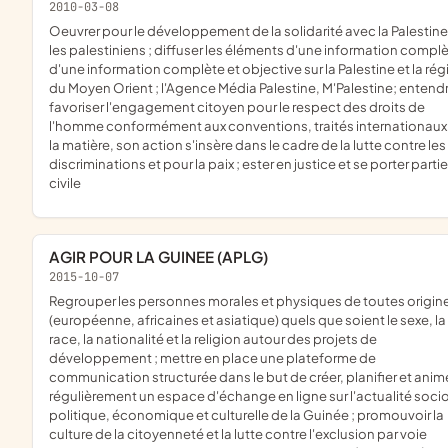
2010-03-08
oeuvrer pour le développement de la solidarité avec la Palestine et
les palestiniens ; diffuser les éléments d'une information compl
d'une information complète et objective sur la Palestine et la rég
du Moyen Orient ; l'Agence Média Palestine, M'Palestine; entend
favoriser l'engagement citoyen pour le respect des droits de
l'homme conformément aux conventions, traités internationaux
la matière, son action s'insère dans le cadre de la lutte contre les
discriminations et pour la paix ; ester en justice et se porter partie
civile
AGIR POUR LA GUINEE (APLG)
2015-10-07
regrouper les personnes morales et physiques de toutes origines
(européenne, africaines et asiatique) quels que soient le sexe, la
race, la nationalité et la religion autour des projets de
développement ; mettre en place une plateforme de
communication structurée dans le but de créer, planifier et anim
régulièrement un espace d'échange en ligne sur l'actualité soci
politique, économique et culturelle de la Guinée ; promouvoir la
culture de la citoyenneté et la lutte contre l'exclusion par voie