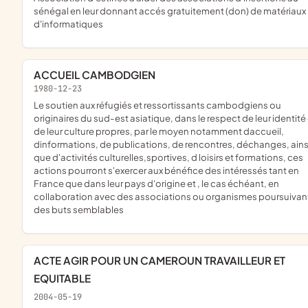
sénégal en leur donnant accés gratuitement (don) de matériaux
d'informatiques
ACCUEIL CAMBODGIEN
1980-12-23
le soutien aux réfugiés et ressortissants cambodgiens ou
originaires du sud-est asiatique, dans le respect de leur identité
de leur culture propres, par le moyen notamment daccueil,
dinformations, de publications, de rencontres, déchanges, ains
que d'activités culturelles,sportives, d loisirs et formations, ces
actions pourront s'exercer aux bénéfice des intéressés tant en
France que dans leur pays d'origine et , le cas échéant, en
collaboration avec des associations ou organismes poursuivan
des buts semblables
ACTE AGIR POUR UN CAMEROUN TRAVAILLEUR ET
EQUITABLE
2004-05-19