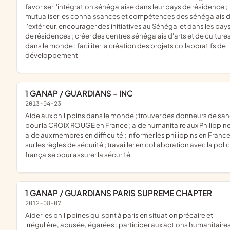
favoriser l'intégration sénégalaise dans leur pays de résidence ;
mutualiser les connaissances et compétences des sénégalais 
l'extérieur, encourager des initiatives au Sénégal et dans les pay
de résidences ; créer des centres sénégalais d'arts et de culture
dans le monde ; faciliter la création des projets collaboratifs de
développement
1 GANAP / GUARDIANS - INC
2013-04-23
aide aux philippins dans le monde ; trouver des donneurs de sang
pour la CROIX ROUGE en France ; aide humanitaire aux Philippine
aide aux membres en difficulté ; informer les philippins en Franc
sur les règles de sécurité ; travailler en collaboration avec la poli
française pour assurer la sécurité
1 GANAP / GUARDIANS PARIS SUPREME CHAPTER
2012-08-07
aider les philippines qui sont à paris en situation précaire et
irrégulière, abusée, égarées ; participer aux actions humanitaires