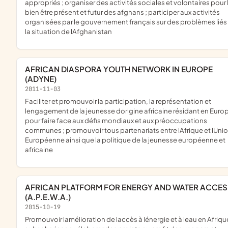
appropriés ; organiser des activités sociales et volontaires pour 
bien être présent et futur des afghans ; participer aux activités
organisées par le gouvernement français sur des problèmes liés
la situation de lAfghanistan
AFRICAN DIASPORA YOUTH NETWORK IN EUROPE
(ADYNE)
2011-11-03
faciliter et promouvoir la participation, la représentation et
lengagement de la jeunesse dorigine africaine résidant en Euro
pour faire face aux défis mondiaux et aux préoccupations
communes ; promouvoir tous partenariats entre lAfrique et lUni
Européenne ainsi que la politique de la jeunesse européenne et
africaine
AFRICAN PLATFORM FOR ENERGY AND WATER ACCESS
(A.P.E.W.A.)
2015-10-19
promouvoir lamélioration de laccès à lénergie et à leau en Afrique