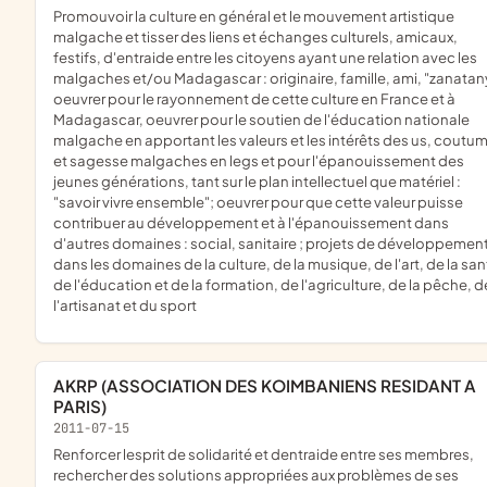
promouvoir la culture en général et le mouvement artistique
malgache et tisser des liens et échanges culturels, amicaux,
festifs, d'entraide entre les citoyens ayant une relation avec les
malgaches et/ou Madagascar : originaire, famille, ami, "zanatan
oeuvrer pour le rayonnement de cette culture en France et à
Madagascar, oeuvrer pour le soutien de l'éducation nationale
malgache en apportant les valeurs et les intérêts des us, coutu
et sagesse malgaches en legs et pour l'épanouissement des
jeunes générations, tant sur le plan intellectuel que matériel :
"savoir vivre ensemble"; oeuvrer pour que cette valeur puisse
contribuer au développement et à l'épanouissement dans
d'autres domaines : social, sanitaire ; projets de développemen
dans les domaines de la culture, de la musique, de l'art, de la san
de l'éducation et de la formation, de l'agriculture, de la pêche, d
l'artisanat et du sport
AKRP (ASSOCIATION DES KOIMBANIENS RESIDANT A
PARIS)
2011-07-15
renforcer lesprit de solidarité et dentraide entre ses membres,
rechercher des solutions appropriées aux problèmes de ses