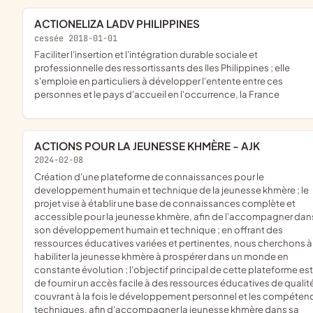
ACTIONELIZA LADV PHILIPPINES
cessée 2018-01-01
faciliter l'insertion et l'intégration durable sociale et
professionnelle des ressortissants des Iles Philippines ; elle
s'emploie en particuliers à développer l'entente entre ces
personnes et le pays d'accueil en l'occurrence, la France
ACTIONS POUR LA JEUNESSE KHMÈRE - AJK
2024-02-08
création d'une plateforme de connaissances pour le
developpement humain et technique de la jeunesse khmère ; le
projet vise à établir une base de connaissances complète et
accessible pour la jeunesse khmère, afin de l'accompagner dan
son développement humain et technique ; en offrant des
ressources éducatives variées et pertinentes, nous cherchons à
habiliter la jeunesse khmère à prospérer dans un monde en
constante évolution ; l'objectif principal de cette plateforme est
de fournir un accès facile à des ressources éducatives de qualit
couvrant à la fois le développement personnel et les compéten
techniques, afin d'accompagner la jeunesse khmère dans sa