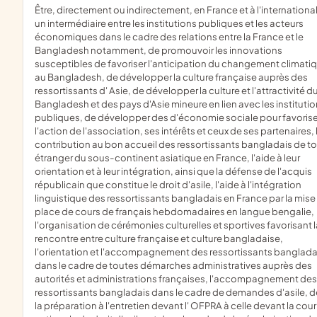
être, directement ou indirectement, en France et à l'international,
un intermédiaire entre les institutions publiques et les acteurs
économiques dans le cadre des relations entre la France et le
Bangladesh notamment, de promouvoir les innovations
susceptibles de favoriser l'anticipation du changement climati
au Bangladesh, de développer la culture française auprès des
ressortissants d' Asie, de développer la culture et l'attractivité d
Bangladesh et des pays d'Asie mineure en lien avec les instituti
publiques, de développer des d'économie sociale pour favorise
l'action de l'association, ses intérêts et ceux de ses partenaires, 
contribution au bon accueil des ressortissants bangladais de t
étranger du sous-continent asiatique en France, l'aide à leur
orientation et à leur intégration, ainsi que la défense de l'acquis
républicain que constitue le droit d'asile, l'aide à l'intégration
linguistique des ressortissants bangladais en France par la mise
place de cours de français hebdomadaires en langue bengalie,
l'organisation de cérémonies culturelles et sportives favorisant l
rencontre entre culture française et culture bangladaise,
l'orientation et l'accompagnement des ressortissants banglada
dans le cadre de toutes démarches administratives auprès des
autorités et administrations françaises, l'accompagnement des
ressortissants bangladais dans le cadre de demandes d'asile, d
la préparation à l'entretien devant l' OFPRA à celle devant la cour