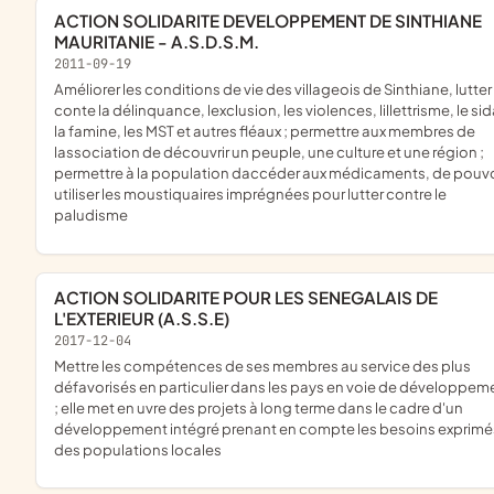
ACTION SOLIDARITE DEVELOPPEMENT DE SINTHIANE
MAURITANIE - A.S.D.S.M.
2011-09-19
améliorer les conditions de vie des villageois de Sinthiane, lutter
conte la délinquance, lexclusion, les violences, lillettrisme, le sid
la famine, les MST et autres fléaux ; permettre aux membres de
lassociation de découvrir un peuple, une culture et une région ;
permettre à la population daccéder aux médicaments, de pouvo
utiliser les moustiquaires imprégnées pour lutter contre le
paludisme
ACTION SOLIDARITE POUR LES SENEGALAIS DE
L'EXTERIEUR (A.S.S.E)
2017-12-04
mettre les compétences de ses membres au service des plus
défavorisés en particulier dans les pays en voie de développem
; elle met en uvre des projets à long terme dans le cadre d'un
développement intégré prenant en compte les besoins exprimé
des populations locales