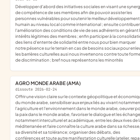
développer d'abord des initiatives sociales en visant une synergie
de compétence de ses membres afin de pouvoir assister les
personnes vulnérables pour soutenir le meilleur développement
humain au niveau local comme international ; ensuite contribuer
l'amélioration des conditions de vie de ses adhérents en gérant 
intérêts légitimes des membres ; enfin participer à la consolidat
des liens d'entente de solidarité entre nous pour bien marquer
notre pésence sur le terrain en cas de besoins sociaux pour enle
les barrières culturelles ausi nous invertenons contre toute form
de discrimination ; bref nous représentons les minorités
AGRO MONDE ARABE (AMA)
dissoute 2026-02-24
offrir une vision claire sur le contexte géopolitique et économique
du monde arabe, sensibiliser aux enjeux liés au vivant notammen
l'agriculture et l'environnement dans le monde arabe, oeuvrer p
la paix dans le monde arabe, favoriser le dialogue et les échange
notamment interculturel et académique, entre les deux rives de l
méditerranée et faire connaître la culture arabe dans sa richesse
sa diversité et sa tolérance; organiser des débats, des
conférences et toute autre manifestation culturelle (atelier, repa