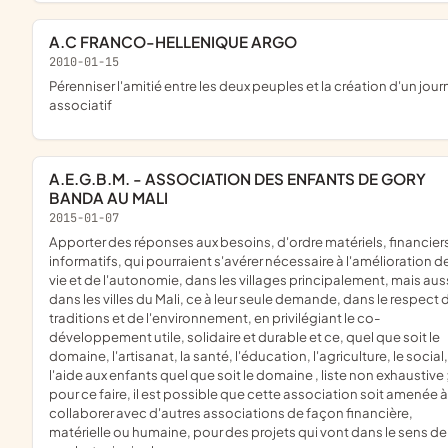
A.C FRANCO-HELLENIQUE ARGO
2010-01-15
pérenniser l'amitié entre les deux peuples et la création d'un journal
associatif
A.E.G.B.M. - ASSOCIATION DES ENFANTS DE GORY
BANDA AU MALI
2015-01-07
apporter des réponses aux besoins, d'ordre matériels, financiers et
informatifs, qui pourraient s'avérer nécessaire à l'amélioration de
vie et de l'autonomie, dans les villages principalement, mais aus
dans les villes du Mali, ce à leur seule demande, dans le respect 
traditions et de l'environnement, en privilégiant le co-
développement utile, solidaire et durable et ce, quel que soit le
domaine, l'artisanat, la santé, l'éducation, l'agriculture, le social,
l'aide aux enfants quel que soit le domaine , liste non exhaustive 
pour ce faire, il est possible que cette association soit amenée à
collaborer avec d'autres associations de façon financière,
matérielle ou humaine, pour des projets qui vont dans le sens de