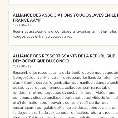
ALLIANCE DES ASSOCIATIONS YOUGOSLAVES EN ILE DE
FRANCE AAYIF
1991-06-17
réunir les associations et contribuer à favoriser l'amitié entre les
yougoslaves et franco yougoslaves
ALLIANCE DES RESSORTISSANTS DE LA REPUBLIQUE
DEMOCRATIQUE DU CONGO
2017-01-12
rassembler les ressortissants de la république démocratique du
Congo résident en France afin de resserrer les liens de fraternité 
d'amitié entre eux par l'organisation des manifestations culturel
ou sportives, des conférences, colloques, séminaires table-
rondes, film et montages audiovisuel, ciné-forum, vidéo-forum
concours, visites culturelles et toutes autres activités de format
et d'information ; promouvoir la cohésion et l'insertion des
ressortissants congolais de France par des actions sociales do
l'aide judiciaire, l'aide aux jeunes en difficultés, l'aide à la recher
d'emploi, l'aide au retour pour ceux qui souhaitent retourner au