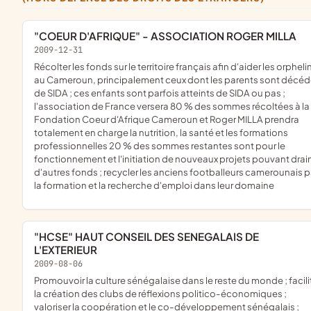
"COEUR D'AFRIQUE" - ASSOCIATION ROGER MILLA
2009-12-31
récolter les fonds sur le territoire français afin d'aider les orphelins
au Cameroun, principalement ceux dont les parents sont décé
de SIDA ; ces enfants sont parfois atteints de SIDA ou pas ;
l'association de France versera 80 % des sommes récoltées à la
Fondation Coeur d'Afrique Cameroun et Roger MILLA prendra
totalement en charge la nutrition, la santé et les formations
professionnelles 20 % des sommes restantes sont pour le
fonctionnement et l'initiation de nouveaux projets pouvant drai
d'autres fonds ; recycler les anciens footballeurs camerounais p
la formation et la recherche d'emploi dans leur domaine
"HCSE" HAUT CONSEIL DES SENEGALAIS DE
L'EXTERIEUR
2009-08-06
promouvoir la culture sénégalaise dans le reste du monde ; faciliter
la création des clubs de réflexions politico-économiques ;
valoriser la coopération et le co-développement sénégalais ;