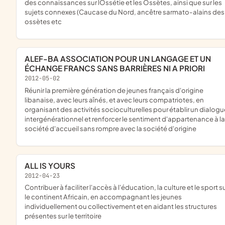
des connaissances sur lOssétie et les Ossètes, ainsi que sur les
sujets connexes (Caucase du Nord, ancêtre sarmato-alains des
ossètes etc
ALEF-BA ASSOCIATION POUR UN LANGAGE ET UN
ÉCHANGE FRANCS SANS BARRIÈRES NI A PRIORI
2012-05-02
réunir la première génération de jeunes français d'origine
libanaise, avec leurs aînés, et avec leurs compatriotes, en
organisant des activités socioculturelles pour établir un dialogu
intergénérationnel et renforcer le sentiment d'appartenance à la
société d'accueil sans rompre avec la société d'origine
ALL IS YOURS
2012-04-23
contribuer à faciliter l'accès à l'éducation, la culture et le sport sur
le continent Africain, en accompagnant les jeunes
individuellement ou collectivement et en aidant les structures
présentes sur le territoire