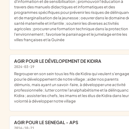
d'information et de sensibilisation ; promouvoir l'éducation à
travers des manuels didactiques et informatiques et des
programmes spécifiques pour prévenir les risques de délinqua
et de marginalisation de la jeunesse ; oeuvrer dans le domaine de
santé maternelle et infantile ; soutenir les diverses activités
agricoles ; procurer une formation technique dans la protection
l'environnement ; favoriser le parrainage et le jumelage entre les
villes françaises et la Guinée
AGIR POUR LE DÉVELOPEMENT DE KIDIRA
2024-03-19
regrouper en son sein tous les fils de Kidira qui veulent s'engager
pour le développement de notre village ; aider nos parents
démunis, mais ayant un savoir-faire, à développer une activité
professionnelle ; lutter contre l'analphabétisme et la délinquanc
Kidira ; assister les chefs, les imams et les élus de Kidira dans leur
volonté à développer notre village
AGIR POUR LE SENEGAL - APS
2016-10-21