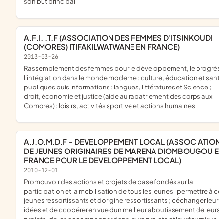
son but principal
A.F.I.I.T.F (ASSOCIATION DES FEMMES D'ITSINKOUDI
(COMORES) ITIFAKILWATWANE EN FRANCE)
2013-03-26
rassemblement des femmes pour le développement, le progrès et
l'intégration dans le monde moderne ; culture, éducation et san
publiques puis informations ; langues, littératures et Science ;
droit, économie et justice (aide au rapatriement des corps aux
Comores) ; loisirs, activités sportive et actions humaines
A.J.O.M.D.F - DEVELOPPEMENT LOCAL (ASSOCIATION
DE JEUNES ORIGINAIRES DE MARENA DIOMBOUGOU 
FRANCE POUR LE DEVELOPPEMENT LOCAL)
2010-12-01
promouvoir des actions et projets de base fondés sur la
participation et la mobilisation de tous les jeunes ; permettre à 
jeunes ressortissants et dorigine ressortissants ; déchanger leur
idées et de coopérer en vue dun meilleur aboutissement de leur
projets, de les accompagner dans leurs projets et leur fournir un