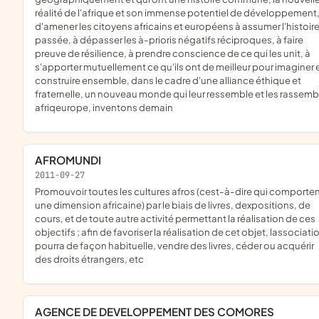
réalité de l'afrique et son immense potentiel de développement
d'amener les citoyens africains et européens à assumer l'histoir
passée, à dépasser les à-prioris négatifs réciproques, à faire
preuve de résilience, à prendre conscience de ce qui les unit, à
s'apporter mutuellement ce qu'ils ont de meilleur pour imaginer 
construire ensemble, dans le cadre d'une alliance éthique et
fraternelle, un nouveau monde qui leur ressemble et les rassembl
afriqeurope, inventons demain
AFROMUNDI
2011-09-27
promouvoir toutes les cultures afros (cest-à-dire qui comportent
une dimension africaine) par le biais de livres, dexpositions, de
cours, et de toute autre activité permettant la réalisation de ces
objectifs ; afin de favoriser la réalisation de cet objet, lassociati
pourra de façon habituelle, vendre des livres, céder ou acquérir
des droits étrangers, etc
AGENCE DE DEVELOPPEMENT DES COMORES