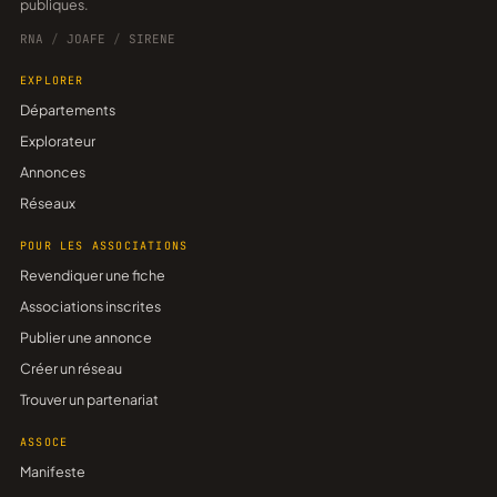
publiques.
RNA
/
JOAFE
/
SIRENE
EXPLORER
Départements
Explorateur
Annonces
Réseaux
POUR LES ASSOCIATIONS
Revendiquer une fiche
Associations inscrites
Publier une annonce
Créer un réseau
Trouver un partenariat
ASSOCE
Manifeste