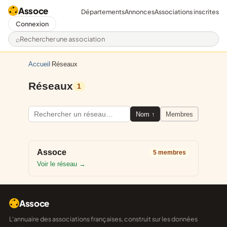
Assoce
Départements
Annonces
Associations inscrites
Connexion
Rechercher une association
Accueil
Réseaux
/
Réseaux
1
Nom
Membres
Assoce
5 membres
Voir le réseau →
Assoce
L'annuaire des associations françaises, construit sur les données