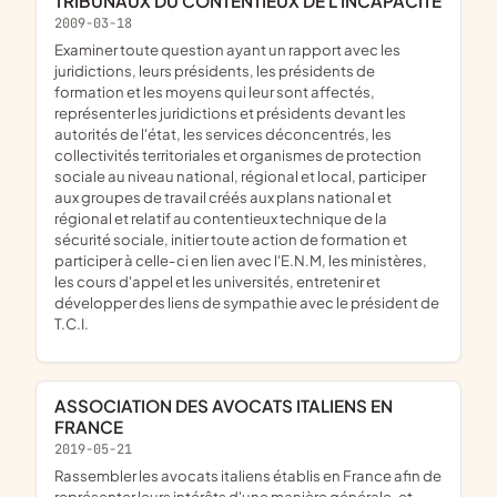
TRIBUNAUX DU CONTENTIEUX DE L'INCAPACITE
2009-03-18
examiner toute question ayant un rapport avec les
juridictions, leurs présidents, les présidents de
formation et les moyens qui leur sont affectés,
représenter les juridictions et présidents devant les
autorités de l'état, les services déconcentrés, les
collectivités territoriales et organismes de protection
sociale au niveau national, régional et local, participer
aux groupes de travail créés aux plans national et
régional et relatif au contentieux technique de la
sécurité sociale, initier toute action de formation et
participer à celle-ci en lien avec l'E.N.M, les ministères,
les cours d'appel et les universités, entretenir et
développer des liens de sympathie avec le président de
T.C.I.
ASSOCIATION DES AVOCATS ITALIENS EN
FRANCE
2019-05-21
rassembler les avocats italiens établis en France afin de
représenter leurs intérêts d'une manière générale, et