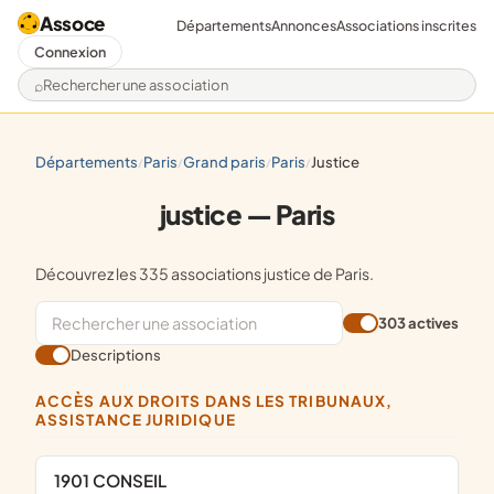
Assoce
Départements
Annonces
Associations inscrites
Connexion
Rechercher une association
départements
paris
grand paris
paris
justice
/
/
/
/
justice — Paris
Découvrez les 335 associations justice de Paris.
303 actives
Descriptions
ACCÈS AUX DROITS DANS LES TRIBUNAUX,
ASSISTANCE JURIDIQUE
1901 CONSEIL