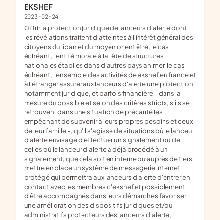
EKSHEF
2023-02-24
offrir la protection juridique de lanceurs d'alerte dont
les révélations traitent d'atteintes à l'intérêt général des
citoyens du liban et du moyen orient ëtre, le cas
échéant, l'entité morale à la tête de structures
nationales établies dans d'autres pays animer, le cas
échéant, l'ensemble des activités de ekshef en france et
à l'étranger assurer aux lanceurs d'alerte une protection
notamment juridique, et parfois financière - dans la
mesure du possible et selon des critères stricts, s'ils se
retrouvent dans une situation de précarité les
empêchant de subvenir à leurs propres besoins et ceux
de leur famille -, qu'il s'agisse de situations où le lanceur
d'alerte envisage d'effectuer un signalement ou de
celles où le lanceur d'alerte a déjà procédé à un
signalement, que cela soit en interne ou auprès de tiers
mettre en place un système de messagerie internet
protégé qui permettra aux lanceurs d'alerte d'entrer en
contact avec les membres d'ekshef et possiblement
d'être accompagnés dans leurs démarches favoriser
une amélioration des dispositifs juridiques et/ou
administratifs protecteurs des lanceurs d'alerte,