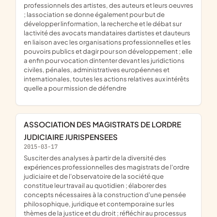
professionnels des artistes, des auteurs et leurs oeuvres
; lassociation se donne également pour but de
développer linformation, la recherche et le débat sur
lactivité des avocats mandataires dartistes et dauteurs
en liaison avec les organisations professionnelles et les
pouvoirs publics et dagir pour son développement ; elle
a enfin pour vocation dintenter devant les juridictions
civiles, pénales, administratives européennes et
internationales, toutes les actions relatives aux intérêts
quelle a pour mission de défendre
ASSOCIATION DES MAGISTRATS DE LORDRE
JUDICIAIRE JURISPENSEES
2015-03-17
susciter des analyses à partir de la diversité des
expériences professionnelles des magistrats de l'ordre
judiciaire et de l'observatoire de la société que
constitue leur travail au quotidien ; élaborer des
concepts nécessaires à la construction d'une pensée
philosophique, juridique et contemporaine sur les
thèmes de la justice et du droit ; réfléchir au processus