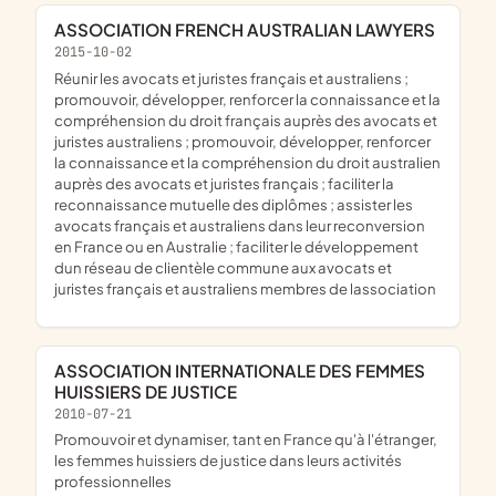
ASSOCIATION FRENCH AUSTRALIAN LAWYERS
2015-10-02
réunir les avocats et juristes français et australiens ;
promouvoir, développer, renforcer la connaissance et la
compréhension du droit français auprès des avocats et
juristes australiens ; promouvoir, développer, renforcer
la connaissance et la compréhension du droit australien
auprès des avocats et juristes français ; faciliter la
reconnaissance mutuelle des diplômes ; assister les
avocats français et australiens dans leur reconversion
en France ou en Australie ; faciliter le développement
dun réseau de clientèle commune aux avocats et
juristes français et australiens membres de lassociation
ASSOCIATION INTERNATIONALE DES FEMMES
HUISSIERS DE JUSTICE
2010-07-21
promouvoir et dynamiser, tant en France qu'à l'étranger,
les femmes huissiers de justice dans leurs activités
professionnelles