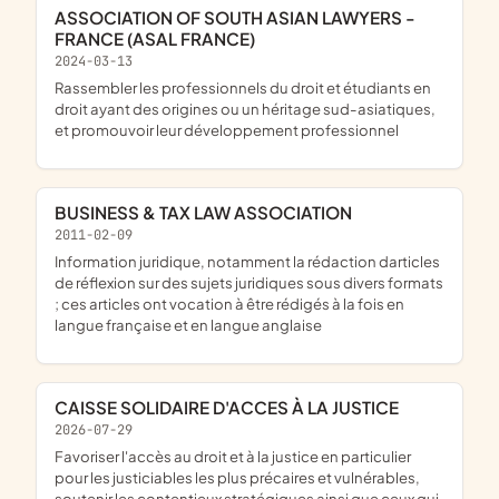
ASSOCIATION OF SOUTH ASIAN LAWYERS -
FRANCE (ASAL FRANCE)
2024-03-13
rassembler les professionnels du droit et étudiants en
droit ayant des origines ou un héritage sud-asiatiques,
et promouvoir leur développement professionnel
BUSINESS & TAX LAW ASSOCIATION
2011-02-09
information juridique, notamment la rédaction darticles
de réflexion sur des sujets juridiques sous divers formats
; ces articles ont vocation à être rédigés à la fois en
langue française et en langue anglaise
CAISSE SOLIDAIRE D'ACCES À LA JUSTICE
2026-07-29
favoriser l'accès au droit et à la justice en particulier
pour les justiciables les plus précaires et vulnérables,
soutenir les contentieux stratégiques ainsi que ceux qui