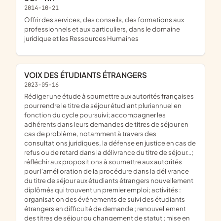
2014-10-21
offrir des services, des conseils, des formations aux
professionnels et aux particuliers, dans le domaine
juridique et les Ressources Humaines
VOIX DES ÉTUDIANTS ÉTRANGERS
2023-05-16
rédiger une étude à soumettre aux autorités françaises
pour rendre le titre de séjour étudiant pluriannuel en
fonction du cycle poursuivi; accompagner les
adhérents dans leurs demandes de titres de séjour en
cas de problème, notamment à travers des
consultations juridiques, la défense en justice en cas de
refus ou de retard dans la délivrance du titre de séjour…;
réfléchir aux propositions à soumettre aux autorités
pour l'amélioration de la procédure dans la délivrance
du titre de séjour aux étudiants étrangers nouvellement
diplômés qui trouvent un premier emploi; activités :
organisation des événements de suivi des étudiants
étrangers en difficulté de demande ; renouvellement
des titres de séjour ou changement de statut ; mise en