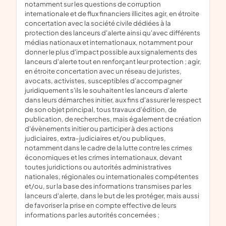
notamment sur les questions de corruption
internationale et de flux financiers illicites agir, en étroite
concertation avec la société civile dédiées à la
protection des lanceurs d'alerte ainsi qu'avec différents
médias nationaux et internationaux, notamment pour
donner le plus d'impact possible aux signalements des
lanceurs d'alerte tout en renforçant leur protection ; agir,
en étroite concertation avec un réseau de juristes,
avocats, activistes, susceptibles d'accompagner
juridiquement s'ils le souhaitent les lanceurs d'alerte
dans leurs démarches initier, aux fins d'assurer le respect
de son objet principal, tous travaux d'édition, de
publication, de recherches, mais également de création
d'évènements initier ou participer à des actions
judiciaires, extra-judiciaires et/ou publiques,
notamment dans le cadre de la lutte contre les crimes
économiques et les crimes internationaux, devant
toutes juridictions ou autorités administratives
nationales, régionales ou internationales compétentes
et/ou, sur la base des informations transmises par les
lanceurs d'alerte, dans le but de les protéger, mais aussi
de favoriser la prise en compte effective de leurs
informations par les autorités concernées ;