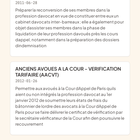
2011-06-28
préparer la reconversion de ses membres dans la
profession davocat en vue de constituer entre eux un
cabinet davocats inter-barreaux ; elle a également pour
objet dassister ses membres dans la phase de
liquidation de leur profession davoués près les cours
dappel, notamment dans la préparation des dossiers
dindemnisation
ANCIENS AVOUES A LA COUR - VERIFICATION
TARIFAIRE (AACVT)
2012-01-26
permettre aux avoués à la Cour dAppel de Paris quils
aient ou non intégrés la profession davocat au 1er
janvier 2012 de soumettre leurs états de frais du
bâtonnier de lordre des avocats à la Cour dAppel de
Paris pour se faire délivrer le certificat de vérification par
le secrétaire vérificateur de la Cour afin den poursuivre le
recouvrement