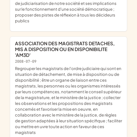
de judiciarisation de notre société et ses implications
sur le fonctionnement d'une société démocratique ;
proposer des pistes de réflexion à tous les décideurs
publics
ASSOCIATION DES MAGISTRATS DETACHES,
MIS A DISPOSITION OU EN DISPONIBILITE
'AM3D'
2008-07-09
regrouper les magistrats de l'ordre judiciaire qui sont en
situation de détachement, de mise à disposition ou de
disponibilité ; être un organe de liaison entre ces
magistrats, les personnes ou les organismes intéressés
par leurs compétences, notamment le conseil supérieur
de la magistrature, et le ministère de la justice ; collecter
les observations et les propositions des magistrats
concernés et favoriser la mise en oeuvre, en
collaboration avec le ministère de la justice, de règles
de gestion adaptées à leur situation spécifique ; faciliter
ou mettre en uvre toute action en faveur de ces
magistrats