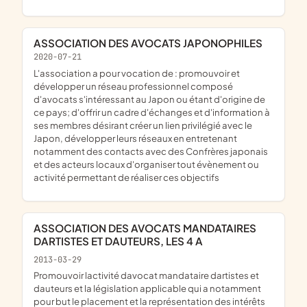
ASSOCIATION DES AVOCATS JAPONOPHILES
2020-07-21
l'association a pour vocation de : promouvoir et
développer un réseau professionnel composé
d'avocats s'intéressant au Japon ou étant d'origine de
ce pays; d'offrir un cadre d'échanges et d'information à
ses membres désirant créer un lien privilégié avec le
Japon, développer leurs réseaux en entretenant
notamment des contacts avec des Confrères japonais
et des acteurs locaux d'organiser tout évènement ou
activité permettant de réaliser ces objectifs
ASSOCIATION DES AVOCATS MANDATAIRES
DARTISTES ET DAUTEURS, LES 4 A
2013-03-29
promouvoir lactivité davocat mandataire dartistes et
dauteurs et la législation applicable qui a notamment
pour but le placement et la représentation des intérêts