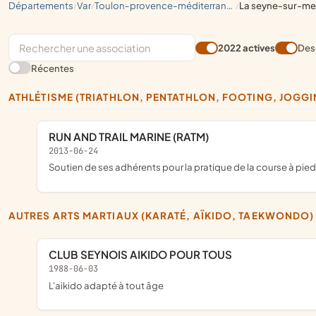
départements
var
toulon-provence-méditerranée
la seyne-sur-me
/
/
/
2022 actives
Des
Récentes
ATHLÉTISME (TRIATHLON, PENTATHLON, FOOTING, JOGGI
RUN AND TRAIL MARINE (RATM)
2013-06-24
soutien de ses adhérents pour la pratique de la course à pie
AUTRES ARTS MARTIAUX (KARATÉ, AÏKIDO, TAEKWONDO)
CLUB SEYNOIS AIKIDO POUR TOUS
1988-06-03
l'aikido adapté à tout âge