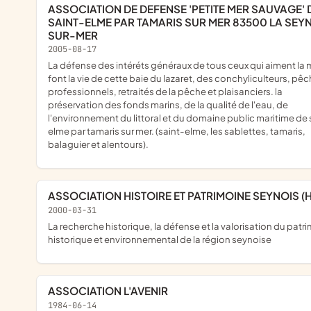
ASSOCIATION DE DEFENSE 'PETITE MER SAUVAGE' DE
SAINT-ELME PAR TAMARIS SUR MER 83500 LA SEY
SUR-MER
2005-08-17
la défense des intéréts généraux de tous ceux qui aiment la mer et
font la vie de cette baie du lazaret, des conchyliculteurs, pê
professionnels, retraités de la pêche et plaisanciers. la
préservation des fonds marins, de la qualité de l'eau, de
l'environnement du littoral et du domaine public maritime de 
elme par tamaris sur mer. (saint-elme, les sablettes, tamaris,
balaguier et alentours).
ASSOCIATION HISTOIRE ET PATRIMOINE SEYNOIS (H 
2000-03-31
la recherche historique, la défense et la valorisation du patrimoine
historique et environnemental de la région seynoise
ASSOCIATION L'AVENIR
1984-06-14