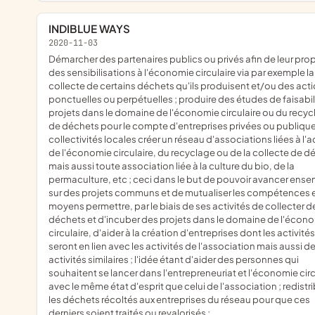
INDIBLUE WAYS
2020-11-03
démarcher des partenaires publics ou privés afin de leur proposer
des sensibilisations à l'économie circulaire via par exemple la
collecte de certains déchets qu'ils produisent et/ou des act
ponctuelles ou perpétuelles ; produire des études de faisabil
projets dans le domaine de l'économie circulaire ou du recy
de déchets pour le compte d'entreprises privées ou publiqu
collectivités locales créer un réseau d'associations liées à l'a
de l'économie circulaire, du recyclage ou de la collecte de d
mais aussi toute association liée à la culture du bio, de la
permaculture, etc ; ceci dans le but de pouvoir avancer ens
sur des projets communs et de mutualiser les compétences e
moyens permettre, par le biais de ses activités de collecter d
déchets et d'incuber des projets dans le domaine de l'écon
circulaire, d'aider à la création d'entreprises dont les activités
seront en lien avec les activités de l'association mais aussi d
activités similaires ; l'idée étant d'aider des personnes qui
souhaitent se lancer dans l'entrepreneuriat et l'économie circ
avec le même état d'esprit que celui de l'association ; redistr
les déchets récoltés aux entreprises du réseau pour que ces
derniers soient traités ou revalorisés ;