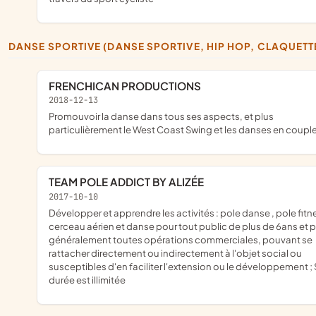
DANSE SPORTIVE (DANSE SPORTIVE, HIP HOP, CLAQUETT
FRENCHICAN PRODUCTIONS
2018-12-13
promouvoir la danse dans tous ses aspects, et plus
particulièrement le West Coast Swing et les danses en coupl
TEAM POLE ADDICT BY ALIZÉE
2017-10-10
développer et apprendre les activités : pole danse , pole fitness ,
cerceau aérien et danse pour tout public de plus de 6ans et p
généralement toutes opérations commerciales, pouvant se
rattacher directement ou indirectement à l'objet social ou
susceptibles d'en faciliter l'extension ou le développement ;
durée est illimitée