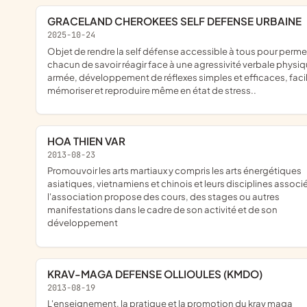
GRACELAND CHEROKEES SELF DEFENSE URBAINE
2025-10-24
objet de rendre la self défense accessible à tous pour permettre à
chacun de savoir réagir face à une agressivité verbale physi
armée, développement de réflexes simples et efficaces, faci
mémoriser et reproduire même en état de stress..
HOA THIEN VAR
2013-08-23
promouvoir les arts martiaux y compris les arts énergétiques
asiatiques, vietnamiens et chinois et leurs disciplines associé
l'association propose des cours, des stages ou autres
manifestations dans le cadre de son activité et de son
développement
KRAV-MAGA DEFENSE OLLIOULES (KMDO)
2013-08-19
l'enseignement, la pratique et la promotion du krav maga