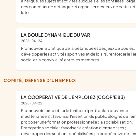
ainsi que les sujets et activités auxquels elles sont liées ; orga
des concours de pétanque et organiser des jeux de cartes et
loto ;
LA BOULE DYNAMIQUE DU VAR
2026-04-24
promouvoir la pratique de la pétanque et des jeux de boules,
développer les activités sportives et de loisirs, renforcer le lie
social et la convivialité entre les membres
COMITÉ, DÉFENSE D'UN EMPLOI
LA COOPERATIVE DE L'EMPLOI 83 (COOP'E 83)
2020-09-22
promouvoir l'emploi sur le territoire tpm (toulon provence
méditerranéen) ; favoriser l'insertion du public éloigné de l'em
proposer une formation professionnelle ; la sociabilisation,
l'intégration sociale ; favoriser la création d'entreprises ;
développer des sections spécialisées ; la coopérative de l'e