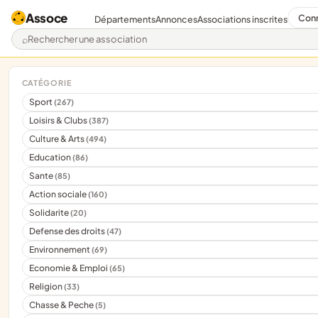
Assoce
Con
Départements
Annonces
Associations inscrites
Rechercher une association
CATÉGORIE
Sport
(267)
Loisirs & Clubs
(387)
Culture & Arts
(494)
Education
(86)
Sante
(85)
Action sociale
(160)
Solidarite
(20)
Defense des droits
(47)
Environnement
(69)
Economie & Emploi
(65)
Religion
(33)
Chasse & Peche
(5)