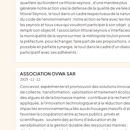
quartiers qui bordent ce littoral seynois ; d'une manière plus
générale notre action vise la défense de la qualité de vie liée 
littoral Seynois, le tout dans un cadre respectueux de la natur
du code de l'environnement ; notre action se fera avec les riv
les seynois et tous ceux qui voudront participer à son objet ; 
remplir son objectif, l'association littoral seynois s'interface
la municipalité de la seyne sur mer, la métropole toulon prov
la préfecture, pour échanger, faire part de ses propositions, s
possible en parfaite synergie, le tout dans le cadre d'un dial
participatif avec ses adhérents ;
ASSOCIATION OVWA SAR
2025-11-12
concevoir, expérimenter et promouvoir des solutions innovantes
de collecte, transformation, valorisation et traitement écol
des algues et de la biomasse marine ; contribuer à la recherc
appliquée, à l'innovation technologique et à la réduction de
impactes environnementaux liés aux échouages massifs d'al
favoriser la coopération entre acteurs publics, privés et
scientifiques ; soutenir des actions d'éducation et de
sensibilisation à la gestion durable des ressources marines ;