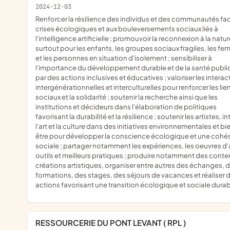
2024-12-03
renforcer la résilience des individus et des communautés face aux
crises écologiques et aux bouleversements sociaux liés à
l'intelligence artificielle ; promouvoir la reconnexion à la natu
surtout pour les enfants, les groupes sociaux fragiles, les f
et les personnes en situation d'isolement ; sensibiliser à
l'importance du développement durable et de la santé publ
par des actions inclusives et éducatives ; valoriser les interac
intergénérationnelles et interculturelles pour renforcer les lie
sociaux et la solidarité ; soutenir la recherche ainsi que les
institutions et décideurs dans l'élaboration de politiques
favorisant la durabilité et la résilience ; soutenir les artistes, i
l'art et la culture dans des initiatives environnementales et bi
être pour développer la conscience écologique et une cohé
sociale ; partager notamment les expériences, les oeuvres d'
outils et meilleurs pratiques ; produire notamment des conte
créations artistiques, organiser entre autres des échanges, 
formations, des stages, des séjours de vacances et réaliser 
actions favorisant une transition écologique et sociale dura
RESSOURCERIE DU PONT LEVANT ( RPL )