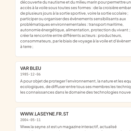
découverte du nautisme et du milieu marin pour permettre un
accès à la voile sous toutes ses formes : de la croisière emb
de plusieurs jours à la sortie sportive, voire la sortie scolaire ;
participer ou organiser des évènements sensibilisants aux
problématiques environnementales : transport maritime,
autonomie énergétique, alimentation, protection du vivant ; ;
créer la rencontre entre différents acteurs : producteurs,
consommateurs, par le biais de voyage à la voile et d'évène
à terre ;
VAR BLEU
1985-12-06
a pour objet de proteger l'environnement, la nature et les equilibres
ecologiques, de diffuser entre tous ses membres les techniq
les connaissances dans le domaine des technologies nouve
WWW.LASEYNE.FR.ST
2004-05-11
www.la seyne.st est un magazine interactif, actualisé