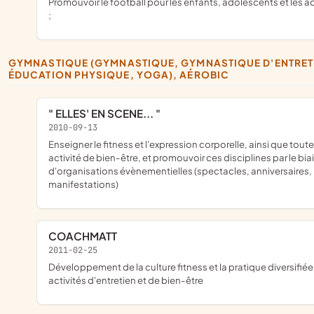
promouvoir le football pour les enfants, adolescents et les adultes
;
GYMNASTIQUE (GYMNASTIQUE, GYMNASTIQUE D'ENTRETIEN,
ÉDUCATION PHYSIQUE, YOGA), AÉROBIC
" ELLES' EN SCENE... "
2010-09-13
enseigner le fitness et l'expression corporelle, ainsi que toute autre
activité de bien-être, et promouvoir ces disciplines par le bia
d'organisations évènementielles (spectacles, anniversaires,
manifestations)
COACHMATT
2011-02-25
développement de la culture fitness et la pratique diversifiée des
activités d'entretien et de bien-être