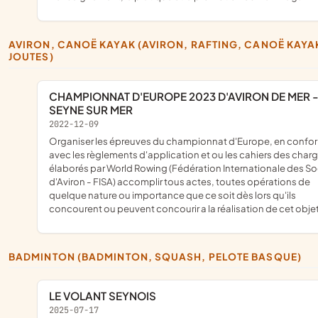
AVIRON, CANOË KAYAK (AVIRON, RAFTING, CANOË KAYAK,
JOUTES)
CHAMPIONNAT D'EUROPE 2023 D'AVIRON DE MER - LA
SEYNE SUR MER
2022-12-09
organiser les épreuves du championnat d'Europe, en conformité
avec les règlements d'application et ou les cahiers des char
élaborés par World Rowing (Fédération Internationale des So
d'Aviron - FISA) accomplir tous actes, toutes opérations de
quelque nature ou importance que ce soit dès lors qu'ils
concourent ou peuvent concourir a la réalisation de cet obje
BADMINTON (BADMINTON, SQUASH, PELOTE BASQUE)
LE VOLANT SEYNOIS
2025-07-17