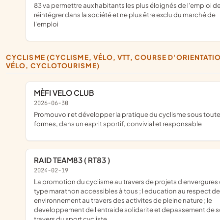
83 va permettre aux habitants les plus éloignés de l'emploi d
réintégrer dans la société et ne plus être exclu du marché de
l'emploi
CYCLISME (CYCLISME, VÉLO, VTT, COURSE D'ORIENTATION À
VÉLO, CYCLOTOURISME)
MÈFI VELO CLUB
2026-06-30
promouvoir et développer la pratique du cyclisme sous toutes ses
formes, dans un esprit sportif, convivial et responsable
RAID TEAM83 ( RT83 )
2024-02-19
la promotion du cyclisme au travers de projets d envergures de
type marathon accessibles à tous ; l education au respect de 
environnement au travers des activites de pleine nature ; le
developpement de l entraide solidarite et depassement de s
travers du sport cycliste