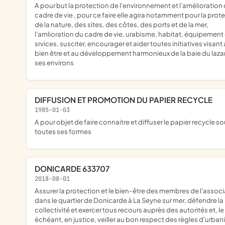
a pour but la protection de l'environnement et l'amélioration du
cadre de vie , pour ce faire elle agira notamment pour la prot
de la nature, des sites, des côtes, des ports et de la mer,
l'amlioration du cadre de vie, urabisme, habitat, équipement 
srvices, susciter, encourager et aider toutes initiatives visant
bien être et au développement harmonieux de la baie du lazar
ses environs
DIFFUSION ET PROMOTION DU PAPIER RECYCLE
1985-01-03
a pour objet de faire connaitre et diffuser le papier recycle sous
toutes ses formes
DONICARDE 633707
2018-08-01
assurer la protection et le bien-être des membres de l'association
dans le quartier de Donicarde à La Seyne sur mer, défendre la
collectivité et exercer tous recours auprès des autorités et, le
échéant, en justice, veiller au bon respect des règles d'urba