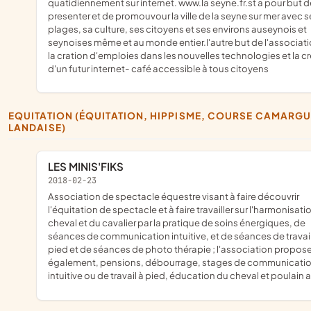
quatidiennement sur internet. www.la seyne.fr.st a pour but d
presenter et de promouvour la ville de la seyne sur mer avec s
plages, sa culture, ses citoyens et ses environs auseynois et
seynoises même et au monde entier.l'autre but de l'associati
la cration d'emploies dans les nouvelles technologies et la c
d'un futur internet- café accessible à tous citoyens
EQUITATION (ÉQUITATION, HIPPISME, COURSE CAMARGUAISE,
LANDAISE)
LES MINIS'FIKS
2018-02-23
association de spectacle équestre visant à faire découvrir
l'équitation de spectacle et à faire travailler sur l'harmonisati
cheval et du cavalier par la pratique de soins énergiques, de
séances de communication intuitive, et de séances de travail
pied et de séances de photo thérapie ; l'association propos
également, pensions, débourrage, stages de communicati
intuitive ou de travail à pied, éducation du cheval et poulain a