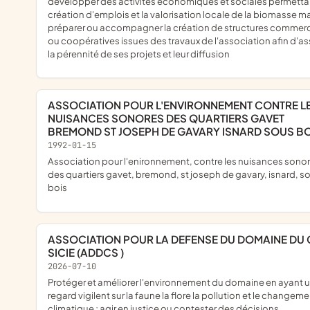
développer des activités économiques et sociales permettan
création d'emplois et la valorisation locale de la biomasse ma
préparer ou accompagner la création de structures commerc
ou coopératives issues des travaux de l'association afin d'as
la pérennité de ses projets et leur diffusion
ASSOCIATION POUR L'ENVIRONNEMENT CONTRE LES
NUISANCES SONORES DES QUARTIERS GAVET
BREMOND ST JOSEPH DE GAVARY ISNARD SOUS BO
1992-01-15
association pour l'enironnement, contre les nuisances sonores
des quartiers gavet, bremond, st joseph de gavary, isnard, s
bois
ASSOCIATION POUR LA DEFENSE DU DOMAINE DU CAP
SICIE (ADDCS )
2026-07-10
protéger et améliorer l'environnement du domaine en ayant un
regard vigilent sur la faune la flore la pollution et le changem
climatique ; agir en justice ou contester des décisions