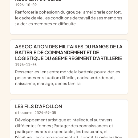
1996-10-09
renforcer la cohesionn du groupe ; ameliorer le confort,
le cadre de vie, les conditions de travail de ses membres
; aider les membres en difficulte
ASSOCIATION DES MILITAIRES DU RANGS DE LA
BATTERIE DE COMMANDEMENT ET DE
LOGISTIQUE DU 68EME REGIMENT D'ARTILLERIE
1996-11-08
resserrer les liens entre mdr de la batterie pour aider les
personnes en situation difficile , cadeaux de depart,
naissance, mariage, deces familial
LES FILS D'APOLLON
dissoute 2024-09-05
développement artistique et intellectuel au travers
différentes formes ; Partager des connaissances et
pratiquer les arts du spectacle , les beaux arts, et
l'écriture, l'accompagnement art-sportif, la préparation