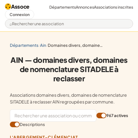
Assoce
Départements
Annonces
Associations inscrites
Connexion
Rechercher une association
départements
ain
domaines divers, domaines de nomenclature sitadele à reclasser
/
/
AIN — domaines divers, domaines
de nomenclature SITADELE à
reclasser
Associations domaines divers, domaines de nomenclature
SITADELE à reclasser AIN regroupées par commune.
967 actives
Descriptions
L'ABERGEMENT-CLÉMENCIAT