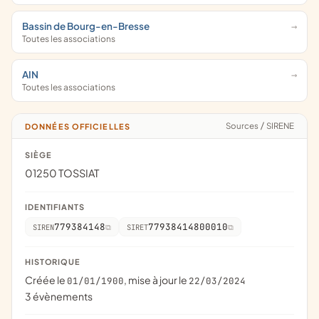
Bassin de Bourg-en-Bresse
Toutes les associations
AIN
Toutes les associations
Sources
/
SIRENE
DONNÉES OFFICIELLES
SIÈGE
01250 TOSSIAT
IDENTIFIANTS
779384148
77938414800010
SIREN
SIRET
HISTORIQUE
Créée le
, mise à jour le
01/01/1900
22/03/2024
3 évènements