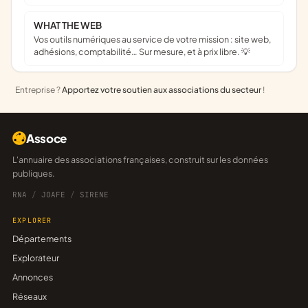
WHAT THE WEB
Vos outils numériques au service de votre mission : site web,
adhésions, comptabilité… Sur mesure, et à prix libre. 💡
Entreprise ?
Apportez votre soutien aux associations du secteur
!
Assoce
L'annuaire des associations françaises, construit sur les données
publiques.
RNA
/
JOAFE
/
SIRENE
EXPLORER
Départements
Explorateur
Annonces
Réseaux