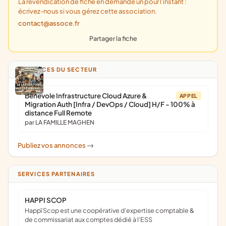
La revendication de fiche en demande un pour l'instant :
écrivez-nous si vous gérez cette association.
contact@assoce.fr
Partager la fiche
ANNONCES DU SECTEUR
Bénévole Infrastructure Cloud Azure &
APPEL
Migration Auth [Infra / DevOps / Cloud] H/F - 100% à
distance Full Remote
par LA FAMILLE MAGHEN
Publiez vos annonces
->
SERVICES PARTENAIRES
HAPPI SCOP
Happï Scop est une coopérative d’expertise comptable &
de commissariat aux comptes dédié à l'ESS