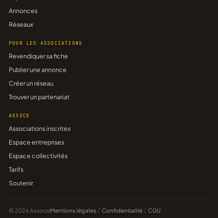
Annonces
Réseaux
POUR LES ASSOCIATIONS
Revendiquer sa fiche
Publier une annonce
Créer un réseau
Trouver un partenariat
ASSOCE
Associations inscrites
Espace entreprises
Espace collectivités
Tarifs
Soutenir
© 2026 Assoce
Mentions légales
/
Confidentialité
/
CGU