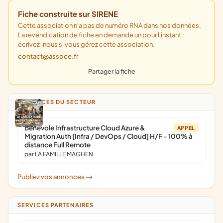
Fiche construite sur SIRENE
Cette association n'a pas de numéro RNA dans nos données.
La revendication de fiche en demande un pour l'instant :
écrivez-nous si vous gérez cette association.
contact@assoce.fr
Partager la fiche
ANNONCES DU SECTEUR
Bénévole Infrastructure Cloud Azure &
APPEL
Migration Auth [Infra / DevOps / Cloud] H/F - 100% à
distance Full Remote
par LA FAMILLE MAGHEN
Publiez vos annonces
->
SERVICES PARTENAIRES