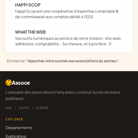
HAPPI SCOP
Happï Scop est une coopérative d’expertise comptable &
de commissariat aux comptes dédié à l'ESS
WHAT THE WEB
Vos outils numériques au service de votre mission : site web,
adhésions, comptabilité… Sur mesure, et à prix libre. 💡
Entreprise ?
Apportez votre soutien aux associations du secteur
!
Assoce
L'annuaire des associations françaises, construit sur les données
publiques.
RNA
/
JOAFE
/
SIRENE
EXPLORER
Départements
Explorateur