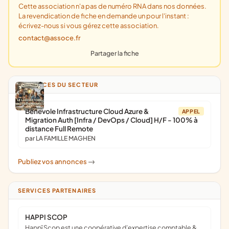
Cette association n'a pas de numéro RNA dans nos données.
La revendication de fiche en demande un pour l'instant :
écrivez-nous si vous gérez cette association.
contact@assoce.fr
Partager la fiche
ANNONCES DU SECTEUR
Bénévole Infrastructure Cloud Azure &
APPEL
Migration Auth [Infra / DevOps / Cloud] H/F - 100% à
distance Full Remote
par LA FAMILLE MAGHEN
Publiez vos annonces
->
SERVICES PARTENAIRES
HAPPI SCOP
Happï Scop est une coopérative d’expertise comptable &