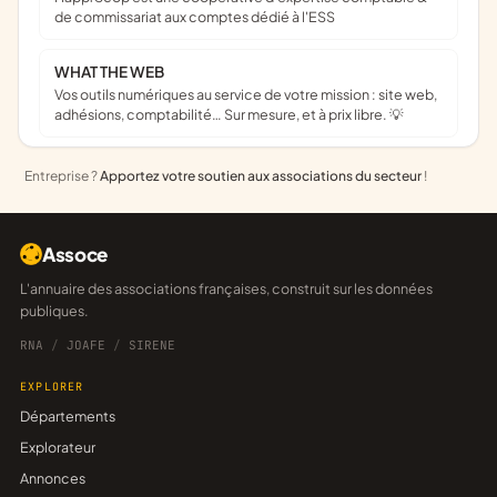
de commissariat aux comptes dédié à l'ESS
WHAT THE WEB
Vos outils numériques au service de votre mission : site web,
adhésions, comptabilité… Sur mesure, et à prix libre. 💡
Entreprise ?
Apportez votre soutien aux associations du secteur
!
Assoce
L'annuaire des associations françaises, construit sur les données
publiques.
RNA
/
JOAFE
/
SIRENE
EXPLORER
Départements
Explorateur
Annonces