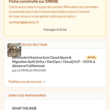
Fiche construite sur SIRENE
Cette association n'a pas de numéro RNA dans nos données.
La revendication de fiche en demande un pour l'instant :
écrivez-nous si vous gérez cette association.
contact@assoce.fr
Partager la fiche
ANNONCES DU SECTEUR
Bénévole Infrastructure Cloud Azure &
APPEL
Migration Auth [Infra / DevOps / Cloud] H/F - 100% à
distance Full Remote
par LA FAMILLE MAGHEN
Publiez vos annonces
->
SERVICES PARTENAIRES
WHAT THE WEB