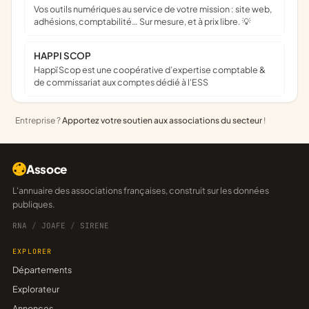
Vos outils numériques au service de votre mission : site web,
adhésions, comptabilité… Sur mesure, et à prix libre. 💡
HAPPI SCOP
Happï Scop est une coopérative d’expertise comptable &
de commissariat aux comptes dédié à l'ESS
Entreprise ?
Apportez votre soutien aux associations du secteur
!
Assoce
L'annuaire des associations françaises, construit sur les données
publiques.
RNA
/
JOAFE
/
SIRENE
EXPLORER
Départements
Explorateur
Annonces