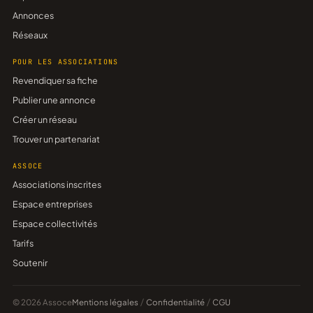
Annonces
Réseaux
POUR LES ASSOCIATIONS
Revendiquer sa fiche
Publier une annonce
Créer un réseau
Trouver un partenariat
ASSOCE
Associations inscrites
Espace entreprises
Espace collectivités
Tarifs
Soutenir
© 2026 Assoce
Mentions légales
/
Confidentialité
/
CGU