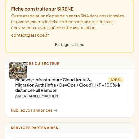
Fiche construite sur SIRENE
Cette association n'a pas de numéro RNA dans nos données.
La revendication de fiche en demande un pour l'instant :
écrivez-nous si vous gérez cette association.
contact@assoce.fr
Partager la fiche
ANNONCES DU SECTEUR
Bénévole Infrastructure Cloud Azure &
APPEL
Migration Auth [Infra / DevOps / Cloud] H/F - 100% à
distance Full Remote
par LA FAMILLE MAGHEN
Publiez vos annonces
->
SERVICES PARTENAIRES