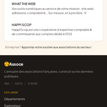
WHAT THE WEB
Vos outils numériques au service de votre mission : site web,
adhésions, comptabilité… Sur mesure, et à prix libre. 💡
HAPPI SCOP
Happï Scop est une coopérative d’expertise comptable &
de commissariat aux comptes dédié à l'ESS
Entreprise ?
Apportez votre soutien aux associations du secteur
!
Assoce
L'annuaire des associations françaises, construit sur les données
publiques.
RNA
/
JOAFE
/
SIRENE
EXPLORER
Départements
Explorateur