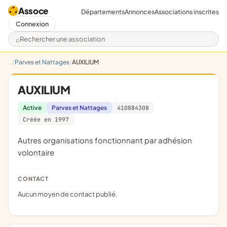
Assoce
Départements
Annonces
Associations inscrites
Connexion
Rechercher une association
Parves et Nattages
AUXILIUM
AUXILIUM
Active
Parves et Nattages
410884308
Créée en 1997
Autres organisations fonctionnant par adhésion
volontaire
CONTACT
Aucun moyen de contact publié.