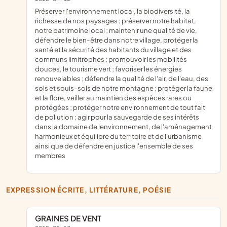
préserver l'environnement local, la biodiversité, la
richesse de nos paysages ; préserver notre habitat,
notre patrimoine local ; maintenir une qualité de vie,
défendre le bien-être dans notre village, protéger la
santé et la sécurité des habitants du village et des
communs limitrophes ; promouvoir les mobilités
douces, le tourisme vert ; favoriser les énergies
renouvelables ; défendre la qualité de l'air, de l'eau, des
sols et souis-sols de notre montagne ; protéger la faune
et la flore, veiller au maintien des espèces rares ou
protégées ; protéger notre environnement de tout fait
de pollution ; agir pour la sauvegarde de ses intérêts
dans la domaine de lenvironnement, de l'aménagement
harmonieux et équilibre du territoire et de l'urbanisme
ainsi que de défendre en justice l'ensemble de ses
membres
EXPRESSION ÉCRITE, LITTÉRATURE, POÉSIE
GRAINES DE VENT