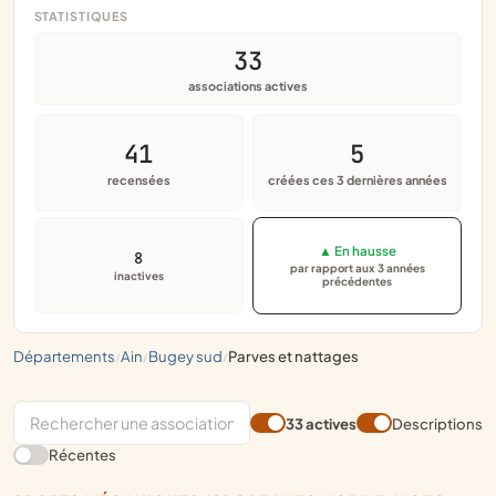
STATISTIQUES
33
associations actives
41
5
recensées
créées ces 3 dernières années
▲ En hausse
8
par rapport aux 3 années
inactives
précédentes
départements
ain
bugey sud
parves et nattages
/
/
/
33 actives
Descriptions
Récentes