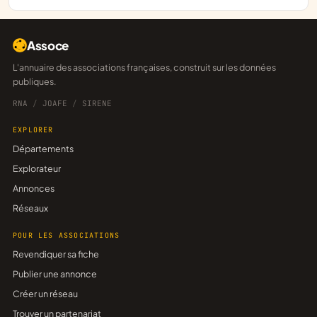
Assoce
L'annuaire des associations françaises, construit sur les données
publiques.
RNA
/
JOAFE
/
SIRENE
EXPLORER
Départements
Explorateur
Annonces
Réseaux
POUR LES ASSOCIATIONS
Revendiquer sa fiche
Publier une annonce
Créer un réseau
Trouver un partenariat