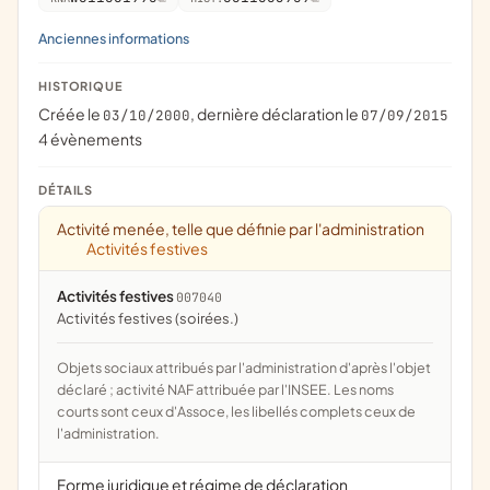
Anciennes informations
HISTORIQUE
Créée le
, dernière déclaration le
03/10/2000
07/09/2015
4 évènements
DÉTAILS
Activité menée, telle que définie par l'administration
Activités festives
Activités festives
007040
activités festives (soirées.)
Objets sociaux attribués par l'administration d'après l'objet
déclaré ; activité NAF attribuée par l'INSEE. Les noms
courts sont ceux d'Assoce, les libellés complets ceux de
l'administration.
Forme juridique et régime de déclaration