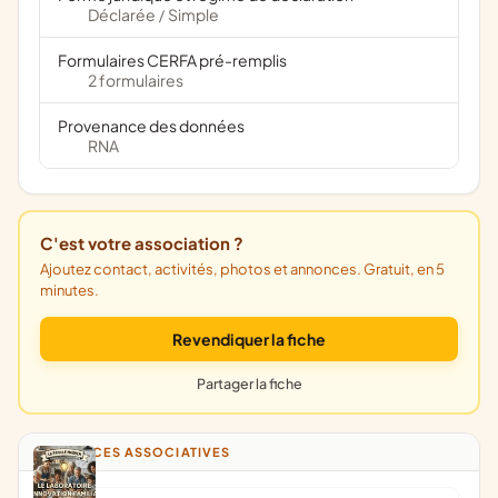
Déclarée
Simple
/
Formulaires CERFA pré-remplis
2 formulaires
Provenance des données
RNA
C'est votre association ?
Ajoutez contact, activités, photos et annonces. Gratuit, en 5
minutes.
Revendiquer la fiche
Partager la fiche
ANNONCES ASSOCIATIVES