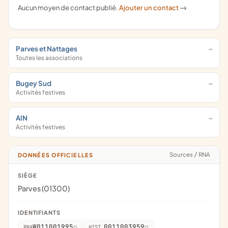
Aucun moyen de contact publié.
Ajouter un contact
->
Parves et Nattages
Toutes les associations
Bugey Sud
Activités festives
AIN
Activités festives
Sources
/
RNA
DONNÉES OFFICIELLES
SIÈGE
Parves (01300)
IDENTIFIANTS
W011001995
0011003959
RNA
HIST.