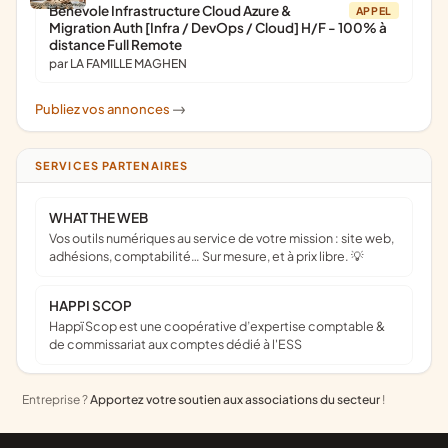
Bénévole Infrastructure Cloud Azure &
APPEL
Migration Auth [Infra / DevOps / Cloud] H/F - 100% à
distance Full Remote
par LA FAMILLE MAGHEN
Publiez vos annonces
->
SERVICES PARTENAIRES
WHAT THE WEB
Vos outils numériques au service de votre mission : site web,
adhésions, comptabilité… Sur mesure, et à prix libre. 💡
HAPPI SCOP
Happï Scop est une coopérative d’expertise comptable &
de commissariat aux comptes dédié à l'ESS
Entreprise ?
Apportez votre soutien aux associations du secteur
!