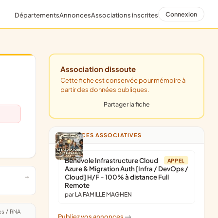
Connexion
Départements
Annonces
Associations inscrites
Association dissoute
Cette fiche est conservée pour mémoire à
partir des données publiques.
Partager la fiche
ANNONCES ASSOCIATIVES
Bénévole Infrastructure Cloud
APPEL
Azure & Migration Auth [Infra / DevOps /
Cloud] H/F - 100% à distance Full
Remote
par LA FAMILLE MAGHEN
es
/
RNA
Publiez vos annonces
->