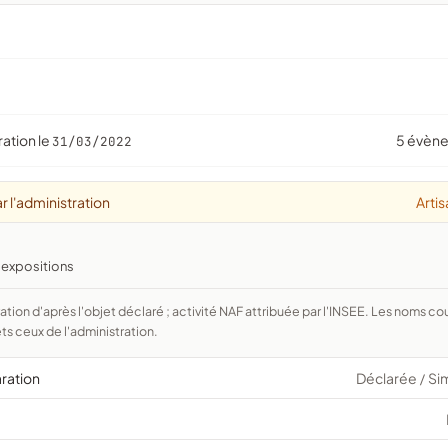
ration le
5 évèn
31/03/2022
r l'administration
Arti
, expositions
ts ceux de l'administration.
aration
Déclarée
Si
/