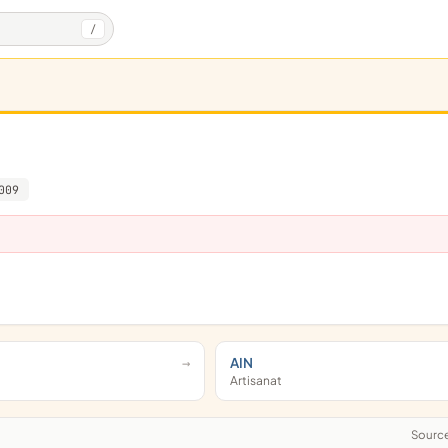
/
009
AIN
Artisanat
Sourc