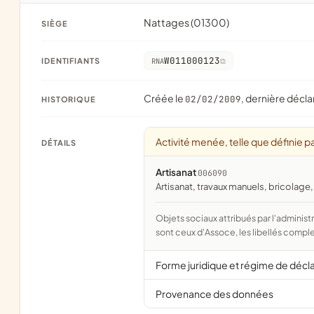
Nattages (01300)
SIÈGE
W011000123
IDENTIFIANTS
RNA
Créée le
, dernière décla
02/02/2009
HISTORIQUE
Activité menée, telle que définie pa
DÉTAILS
Artisanat
006090
artisanat, travaux manuels, bricolage
Objets sociaux attribués par l'administration d'après l'objet déclaré ; activité NAF attribuée par l'INSEE. Les noms courts
sont ceux d'Assoce, les libellés comple
Forme juridique et régime de décl
Provenance des données