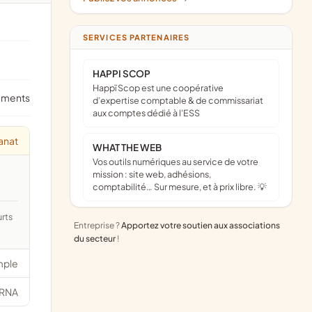
SERVICES PARTENAIRES
HAPPI SCOP
Happï Scop est une coopérative
ements
d’expertise comptable & de commissariat
aux comptes dédié à l'ESS
sanat
WHAT THE WEB
Vos outils numériques au service de votre
mission : site web, adhésions,
comptabilité… Sur mesure, et à prix libre. 💡
Entreprise ?
Apportez votre soutien aux associations
du secteur
!
mple
RNA