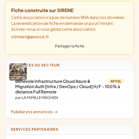
Fiche construite sur SIRENE
Cette association n'a pas de numéro RNA dans nos données.
La revendication de fiche en demande un pour l'instant :
écrivez-nous si vous gérez cette association.
contact@assoce.fr
Partager la fiche
ANNONCES DU SECTEUR
Bénévole Infrastructure Cloud Azure &
APPEL
Migration Auth [Infra / DevOps / Cloud] H/F - 100% à
distance Full Remote
par LA FAMILLE MAGHEN
Publiez vos annonces
->
SERVICES PARTENAIRES