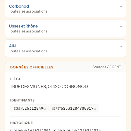
Corbonod
Toutes les associations
Usses et Rhône
Toutes les associations
AIN
Toutes les associations
Sources
/
SIRENE
DONNÉES OFFICIELLES
SIÈGE
1 RUE DES VIGNES, 01420 CORBONOD
IDENTIFIANTS
525312849
52531284900017
SIREN
SIRET
HISTORIQUE
Créée le
, mise à jour le
14/02/2001
22/03/2024