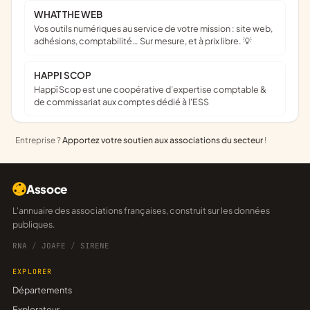
WHAT THE WEB
Vos outils numériques au service de votre mission : site web,
adhésions, comptabilité… Sur mesure, et à prix libre. 💡
HAPPI SCOP
Happï Scop est une coopérative d’expertise comptable &
de commissariat aux comptes dédié à l'ESS
Entreprise ?
Apportez votre soutien aux associations du secteur
!
Assoce
L'annuaire des associations françaises, construit sur les données
publiques.
RNA
/
JOAFE
/
SIRENE
EXPLORER
Départements
Explorateur