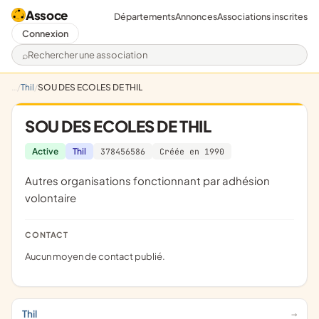
Assoce
Départements
Annonces
Associations inscrites
Connexion
Rechercher une association
Thil
SOU DES ECOLES DE THIL
SOU DES ECOLES DE THIL
Active
Thil
378456586
Créée en 1990
Autres organisations fonctionnant par adhésion
volontaire
CONTACT
Aucun moyen de contact publié.
Thil