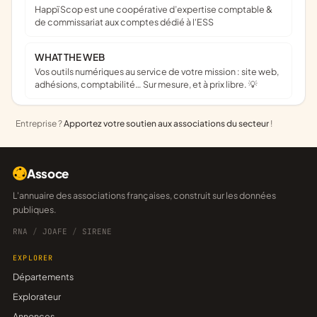
Happï Scop est une coopérative d’expertise comptable &
de commissariat aux comptes dédié à l'ESS
WHAT THE WEB
Vos outils numériques au service de votre mission : site web,
adhésions, comptabilité… Sur mesure, et à prix libre. 💡
Entreprise ?
Apportez votre soutien aux associations du secteur
!
Assoce
L'annuaire des associations françaises, construit sur les données
publiques.
RNA
/
JOAFE
/
SIRENE
EXPLORER
Départements
Explorateur
Annonces