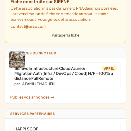
Fiche construite sur SIRENE
Cette association n'a pas de numéro RNA dans nos données.
La revendication de fiche en demande un pour l'instant :
écrivez-nous si vous gérez cette association.
contact@assoce.fr
Partager la fiche
ANNONCES DU SECTEUR
Bénévole Infrastructure Cloud Azure &
APPEL
Migration Auth [Infra / DevOps / Cloud] H/F - 100% à
distance Full Remote
par LA FAMILLE MAGHEN
Publiez vos annonces
->
SERVICES PARTENAIRES
HAPPI SCOP