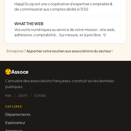
Happï Scop est une coopérative d’expertise comptable &
de commissariat aux comptes dédié à l'ESS
WHAT THE WEB
Vos outils numériques au service de votre mission : site web,
adhésions, comptabilité… Sur mesure, et à prix libre. 💡
Entreprise ?
Apportez votre soutien aux associations du secteur
!
Assoce
L'annuaire des associations françaises, construit sur les données
publiques.
RNA
/
JOAFE
/
SIRENE
EXPLORER
Départements
Explorateur
Annonces