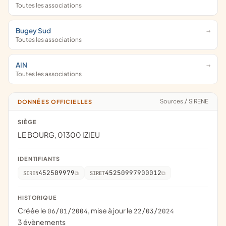
Toutes les associations
Bugey Sud
Toutes les associations
AIN
Toutes les associations
Sources
/
SIRENE
DONNÉES OFFICIELLES
SIÈGE
LE BOURG, 01300 IZIEU
IDENTIFIANTS
452509979
45250997900012
SIREN
SIRET
HISTORIQUE
Créée le
, mise à jour le
06/01/2004
22/03/2024
3 évènements