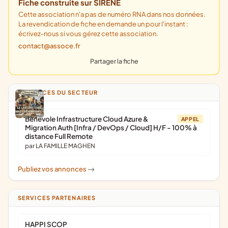
Fiche construite sur SIRENE
Cette association n'a pas de numéro RNA dans nos données.
La revendication de fiche en demande un pour l'instant :
écrivez-nous si vous gérez cette association.
contact@assoce.fr
Partager la fiche
ANNONCES DU SECTEUR
Bénévole Infrastructure Cloud Azure &
APPEL
Migration Auth [Infra / DevOps / Cloud] H/F - 100% à
distance Full Remote
par LA FAMILLE MAGHEN
Publiez vos annonces
->
SERVICES PARTENAIRES
HAPPI SCOP