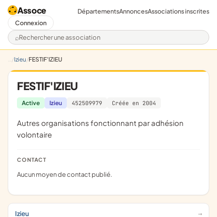
Assoce
Départements
Annonces
Associations inscrites
Connexion
Rechercher une association
Izieu
FESTIF'IZIEU
FESTIF'IZIEU
Active
Izieu
452509979
Créée en 2004
Autres organisations fonctionnant par adhésion
volontaire
CONTACT
Aucun moyen de contact publié.
Izieu