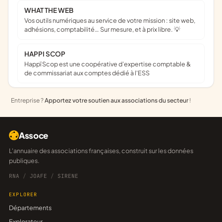
WHAT THE WEB
Vos outils numériques au service de votre mission : site web,
adhésions, comptabilité… Sur mesure, et à prix libre. 💡
HAPPI SCOP
Happï Scop est une coopérative d’expertise comptable &
de commissariat aux comptes dédié à l'ESS
Entreprise ?
Apportez votre soutien aux associations du secteur
!
Assoce
L'annuaire des associations françaises, construit sur les données
publiques.
RNA
/
JOAFE
/
SIRENE
EXPLORER
Départements
Explorateur