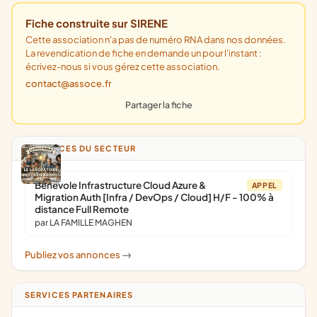
Fiche construite sur SIRENE
Cette association n'a pas de numéro RNA dans nos données.
La revendication de fiche en demande un pour l'instant :
écrivez-nous si vous gérez cette association.
contact@assoce.fr
Partager la fiche
ANNONCES DU SECTEUR
Bénévole Infrastructure Cloud Azure &
APPEL
Migration Auth [Infra / DevOps / Cloud] H/F - 100% à
distance Full Remote
par LA FAMILLE MAGHEN
Publiez vos annonces
->
SERVICES PARTENAIRES