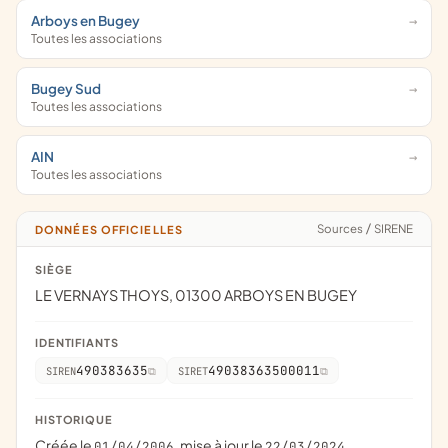
Arboys en Bugey
Toutes les associations
Bugey Sud
Toutes les associations
AIN
Toutes les associations
Sources
/
SIRENE
DONNÉES OFFICIELLES
SIÈGE
LE VERNAYS THOYS, 01300 ARBOYS EN BUGEY
IDENTIFIANTS
490383635
49038363500011
SIREN
SIRET
HISTORIQUE
Créée le
, mise à jour le
01/04/2006
22/03/2024