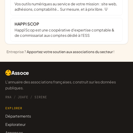
Vos outils numériques au service de votre mission : site web,
adhésions, comptabilité… Sur mesure, et à prix libre. 💡
HAPPI SCOP
Happï Scop est une coopérative d’expertise comptable &
de commissariat aux comptes dédié à l'ESS
Entreprise ?
Apportez votre soutien aux associations du secteur
!
Assoce
L'annuaire des associations françaises, construit sur les données
publiques.
RNA
/
JOAFE
/
SIRENE
EXPLORER
Départements
Explorateur
Annonces