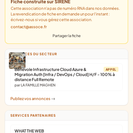
Fiche construite sur SIRENE
Cette association n'a pas de numéro RNA dans nos données.
La revendication de fiche en demande un pour l'instant :
écrivez-nous si vous gérez cette association.
contact@assoce.fr
Partager la fiche
ANNONCES DU SECTEUR
Bénévole Infrastructure Cloud Azure &
APPEL
Migration Auth [Infra / DevOps / Cloud] H/F - 100% à
distance Full Remote
par LA FAMILLE MAGHEN
Publiez vos annonces
->
SERVICES PARTENAIRES
WHAT THE WEB