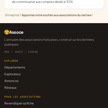
de commissariat aux comptes dédié à l'ESS
Entreprise ?
Apportez votre soutien aux associations du secteur
!
Assoce
L'annuaire des associations françaises, construit sur les données
publiques.
RNA
/
JOAFE
/
SIRENE
EXPLORER
Départements
Explorateur
Annonces
Réseaux
POUR LES ASSOCIATIONS
Revendiquer sa fiche