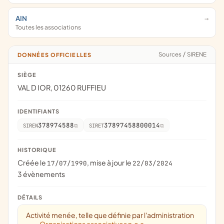
AIN
Toutes les associations
Sources
/
SIRENE
DONNÉES OFFICIELLES
SIÈGE
VAL D IOR, 01260 RUFFIEU
IDENTIFIANTS
378974588
37897458800014
SIREN
SIRET
HISTORIQUE
Créée le
, mise à jour le
17/07/1990
22/03/2024
3 évènements
DÉTAILS
Activité menée, telle que définie par l'administration