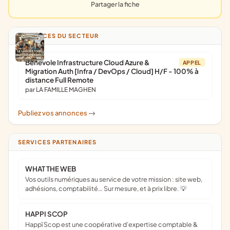
Partager la fiche
ANNONCES DU SECTEUR
Bénévole Infrastructure Cloud Azure &
APPEL
Migration Auth [Infra / DevOps / Cloud] H/F - 100% à
distance Full Remote
par LA FAMILLE MAGHEN
Publiez vos annonces
->
SERVICES PARTENAIRES
WHAT THE WEB
Vos outils numériques au service de votre mission : site web,
adhésions, comptabilité… Sur mesure, et à prix libre. 💡
HAPPI SCOP
Happï Scop est une coopérative d’expertise comptable &