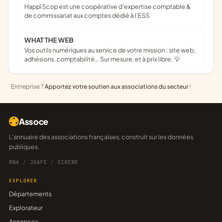
Happï Scop est une coopérative d’expertise comptable &
de commissariat aux comptes dédié à l'ESS
WHAT THE WEB
Vos outils numériques au service de votre mission : site web,
adhésions, comptabilité… Sur mesure, et à prix libre. 💡
Entreprise ?
Apportez votre soutien aux associations du secteur
!
Assoce
L'annuaire des associations françaises, construit sur les données
publiques.
RNA
/
JOAFE
/
SIRENE
EXPLORER
Départements
Explorateur
Annonces