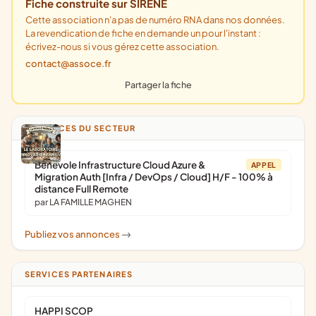
Fiche construite sur SIRENE
Cette association n'a pas de numéro RNA dans nos données.
La revendication de fiche en demande un pour l'instant :
écrivez-nous si vous gérez cette association.
contact@assoce.fr
Partager la fiche
ANNONCES DU SECTEUR
Bénévole Infrastructure Cloud Azure &
APPEL
Migration Auth [Infra / DevOps / Cloud] H/F - 100% à
distance Full Remote
par LA FAMILLE MAGHEN
Publiez vos annonces
->
SERVICES PARTENAIRES
HAPPI SCOP