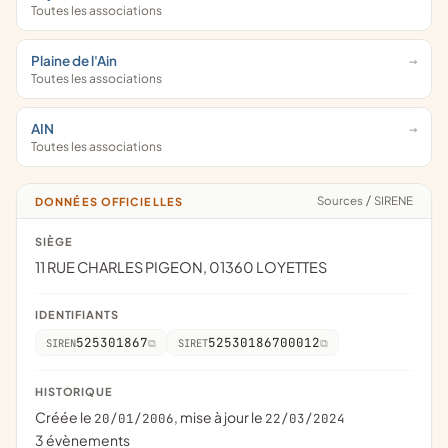
Toutes les associations
Plaine de l'Ain
Toutes les associations
AIN
Toutes les associations
Sources
/
SIRENE
DONNÉES OFFICIELLES
SIÈGE
11 RUE CHARLES PIGEON, 01360 LOYETTES
IDENTIFIANTS
525301867
52530186700012
SIREN
SIRET
HISTORIQUE
Créée le
, mise à jour le
20/01/2006
22/03/2024
3 évènements