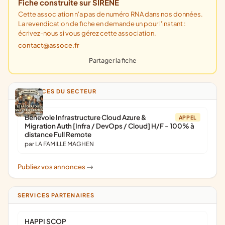
Fiche construite sur SIRENE
Cette association n'a pas de numéro RNA dans nos données.
La revendication de fiche en demande un pour l'instant :
écrivez-nous si vous gérez cette association.
contact@assoce.fr
Partager la fiche
ANNONCES DU SECTEUR
Bénévole Infrastructure Cloud Azure &
APPEL
Migration Auth [Infra / DevOps / Cloud] H/F - 100% à
distance Full Remote
par LA FAMILLE MAGHEN
Publiez vos annonces
->
SERVICES PARTENAIRES
HAPPI SCOP