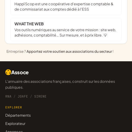
Happï Scop est une coopérative d’expertise comptable &
de commissariat aux comptes dédié à l'ESS
WHAT THE WEB
Vos outils numériques au service de votre mission : site web,
adhésions, comptabilité… Sur mesure, et à prix libre. 💡
Entreprise ?
Apportez votre soutien aux associations du secteur
!
Assoce
L'annuaire des associations françaises, construit sur les données
publiques.
RNA
/
JOAFE
/
SIRENE
EXPLORER
Départements
Explorateur
Annonces