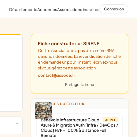
Connexion
Départements
Annonces
Associations inscrites
Fiche construite sur SIRENE
Cette association n'a pas de numéro RNA
dans nos données. La revendication de fiche
en demande un pour l'instant : écrivez-nous
si vous gérez cette association.
contact@assoce.fr
Partager la fiche
ANNONCES DU SECTEUR
Bénévole Infrastructure Cloud
APPEL
Azure & Migration Auth [Infra / DevOps /
Cloud] H/F - 100% à distance Full
Remote