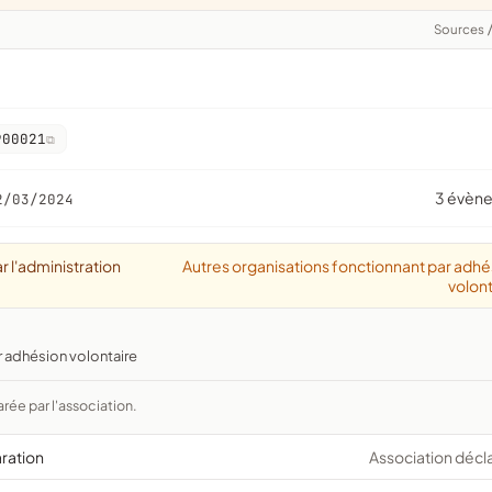
Sources
900021
3 évèn
2/03/2024
r l'administration
Autres organisations fonctionnant par adhé
volont
r adhésion volontaire
arée par l'association.
aration
Association décl