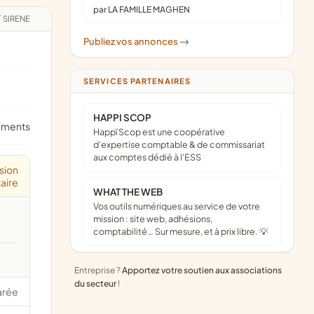
par LA FAMILLE MAGHEN
/
SIRENE
Publiez vos annonces
->
SERVICES PARTENAIRES
HAPPI SCOP
ements
Happï Scop est une coopérative
d’expertise comptable & de commissariat
aux comptes dédié à l'ESS
sion
aire
WHAT THE WEB
Vos outils numériques au service de votre
mission : site web, adhésions,
comptabilité… Sur mesure, et à prix libre. 💡
Entreprise ?
Apportez votre soutien aux associations
du secteur
!
arée