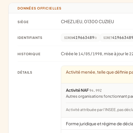
DONNÉES OFFICIELLES
CHEZ LIEU, 01300 CUZIEU
SIÈGE
419663489
41966348
IDENTIFIANTS
SIREN
SIRET
Créée le
, mise à jour le
14/05/1998
2
HISTORIQUE
Activité menée, telle que définie pa
DÉTAILS
Activité NAF
94.99Z
Autres organisations fonctionnant pa
Activité attribuée par l'INSEE, pas décl
Forme juridique et régime de décl