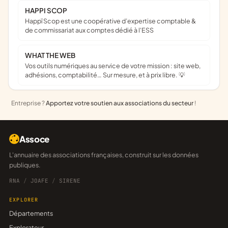
HAPPI SCOP
Happï Scop est une coopérative d’expertise comptable &
de commissariat aux comptes dédié à l'ESS
WHAT THE WEB
Vos outils numériques au service de votre mission : site web,
adhésions, comptabilité… Sur mesure, et à prix libre. 💡
Entreprise ?
Apportez votre soutien aux associations du secteur
!
Assoce
L'annuaire des associations françaises, construit sur les données
publiques.
RNA
/
JOAFE
/
SIRENE
EXPLORER
Départements
Explorateur