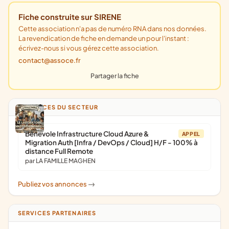
Fiche construite sur SIRENE
Cette association n'a pas de numéro RNA dans nos données.
La revendication de fiche en demande un pour l'instant :
écrivez-nous si vous gérez cette association.
contact@assoce.fr
Partager la fiche
ANNONCES DU SECTEUR
Bénévole Infrastructure Cloud Azure &
APPEL
Migration Auth [Infra / DevOps / Cloud] H/F - 100% à
distance Full Remote
par LA FAMILLE MAGHEN
Publiez vos annonces
->
SERVICES PARTENAIRES