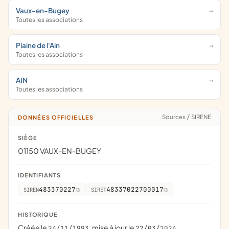
Vaux-en-Bugey
Toutes les associations
Plaine de l'Ain
Toutes les associations
AIN
Toutes les associations
Sources
/
SIRENE
DONNÉES OFFICIELLES
SIÈGE
01150 VAUX-EN-BUGEY
IDENTIFIANTS
483370227
48337022700017
SIREN
SIRET
HISTORIQUE
Créée le
, mise à jour le
24/11/1993
22/03/2024