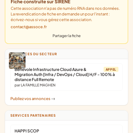
Fiche construite sur SIRENE
Cette association n'a pas de numéro RNA dans nos données.
La revendication de fiche en demande un pour l'instant :
écrivez-nous si vous gérez cette association.
contact@assoce.fr
Partager la fiche
ANNONCES DU SECTEUR
Bénévole Infrastructure Cloud Azure &
APPEL
Migration Auth [Infra / DevOps / Cloud] H/F - 100% à
distance Full Remote
par LA FAMILLE MAGHEN
Publiez vos annonces
->
SERVICES PARTENAIRES
HAPPI SCOP