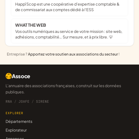
Happï Scop est une coopérative d’expertise comptable &
de commissariat aux comptes dédié à l'ESS
WHAT THE WEB
Vos outils numériques au service de votre mission : site web,
adhésions, comptabilité… Sur mesure, et à prix libre. 💡
Entreprise ?
Apportez votre soutien aux associations du secteur
!
Assoce
L'annuaire des associations françaises, construit sur les données
publiques.
RNA
/
JOAFE
/
SIRENE
EXPLORER
Départements
Explorateur
Annonces