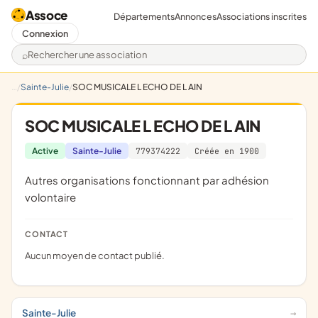
Assoce
Départements
Annonces
Associations inscrites
Connexion
Rechercher une association
Sainte-Julie
SOC MUSICALE L ECHO DE L AIN
SOC MUSICALE L ECHO DE L AIN
Active
Sainte-Julie
779374222
Créée en 1900
Autres organisations fonctionnant par adhésion
volontaire
CONTACT
Aucun moyen de contact publié.
Sainte-Julie