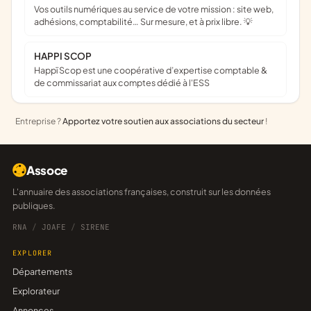
Vos outils numériques au service de votre mission : site web,
adhésions, comptabilité… Sur mesure, et à prix libre. 💡
HAPPI SCOP
Happï Scop est une coopérative d’expertise comptable &
de commissariat aux comptes dédié à l'ESS
Entreprise ?
Apportez votre soutien aux associations du secteur
!
Assoce
L'annuaire des associations françaises, construit sur les données
publiques.
RNA
/
JOAFE
/
SIRENE
EXPLORER
Départements
Explorateur
Annonces