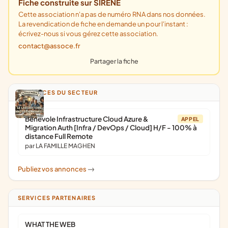
Fiche construite sur SIRENE
Cette association n'a pas de numéro RNA dans nos données.
La revendication de fiche en demande un pour l'instant :
écrivez-nous si vous gérez cette association.
contact@assoce.fr
Partager la fiche
ANNONCES DU SECTEUR
Bénévole Infrastructure Cloud Azure &
APPEL
Migration Auth [Infra / DevOps / Cloud] H/F - 100% à
distance Full Remote
par LA FAMILLE MAGHEN
Publiez vos annonces
->
SERVICES PARTENAIRES
WHAT THE WEB