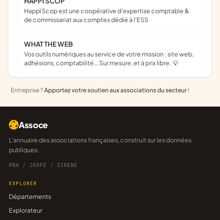
HAPPI SCOP
Happï Scop est une coopérative d’expertise comptable &
de commissariat aux comptes dédié à l'ESS
WHAT THE WEB
Vos outils numériques au service de votre mission : site web,
adhésions, comptabilité… Sur mesure, et à prix libre. 💡
Entreprise ?
Apportez votre soutien aux associations du secteur
!
Assoce
L'annuaire des associations françaises, construit sur les données
publiques.
RNA
/
JOAFE
/
SIRENE
EXPLORER
Départements
Explorateur