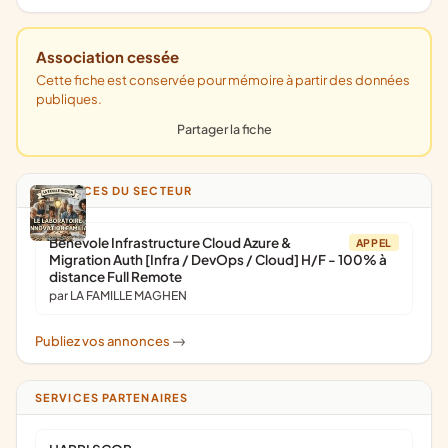
Association cessée
Cette fiche est conservée pour mémoire à partir des données
publiques.
Partager la fiche
ANNONCES DU SECTEUR
Bénévole Infrastructure Cloud Azure &
APPEL
Migration Auth [Infra / DevOps / Cloud] H/F - 100% à
distance Full Remote
par LA FAMILLE MAGHEN
Publiez vos annonces
->
SERVICES PARTENAIRES