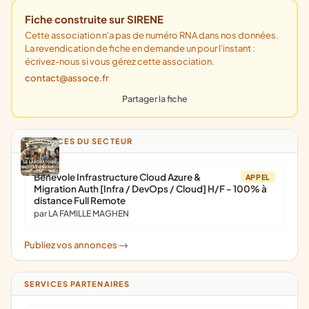
Fiche construite sur SIRENE
Cette association n'a pas de numéro RNA dans nos données.
La revendication de fiche en demande un pour l'instant :
écrivez-nous si vous gérez cette association.
contact@assoce.fr
Partager la fiche
ANNONCES DU SECTEUR
Bénévole Infrastructure Cloud Azure &
APPEL
Migration Auth [Infra / DevOps / Cloud] H/F - 100% à
distance Full Remote
par LA FAMILLE MAGHEN
Publiez vos annonces
->
SERVICES PARTENAIRES