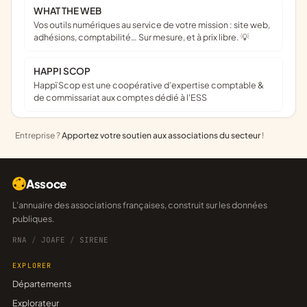
WHAT THE WEB
Vos outils numériques au service de votre mission : site web,
adhésions, comptabilité… Sur mesure, et à prix libre. 💡
HAPPI SCOP
Happï Scop est une coopérative d’expertise comptable &
de commissariat aux comptes dédié à l'ESS
Entreprise ?
Apportez votre soutien aux associations du secteur
!
Assoce
L'annuaire des associations françaises, construit sur les données
publiques.
RNA
/
JOAFE
/
SIRENE
EXPLORER
Départements
Explorateur