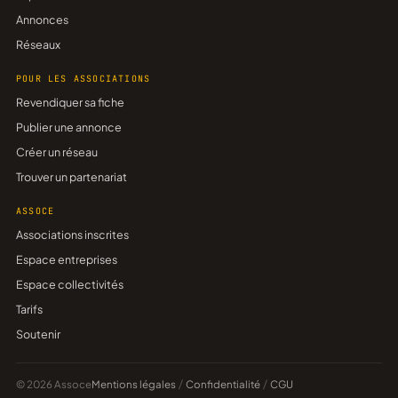
Annonces
Réseaux
POUR LES ASSOCIATIONS
Revendiquer sa fiche
Publier une annonce
Créer un réseau
Trouver un partenariat
ASSOCE
Associations inscrites
Espace entreprises
Espace collectivités
Tarifs
Soutenir
© 2026 Assoce
Mentions légales
/
Confidentialité
/
CGU