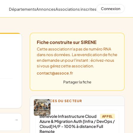
Connexion
Départements
Annonces
Associations inscrites
Fiche construite sur SIRENE
Cette association n'a pas de numéro RNA
dans nos données. La revendication de fiche
en demande un pour l'instant : écrivez-nous
si vous gérez cette association.
contact@assoce.fr
Partager la fiche
ANNONCES DU SECTEUR
Bénévole Infrastructure Cloud
APPEL
Azure & Migration Auth [Infra / DevOps /
Cloud] H/F - 100% à distance Full
Remote