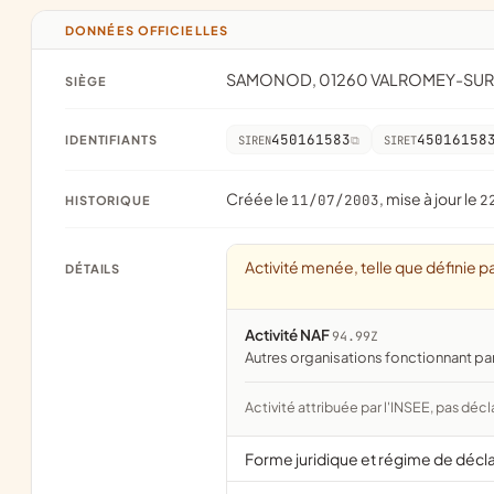
DONNÉES OFFICIELLES
SAMONOD, 01260 VALROMEY-SUR
SIÈGE
450161583
45016158
IDENTIFIANTS
SIREN
SIRET
Créée le
, mise à jour le
11/07/2003
2
HISTORIQUE
Activité menée, telle que définie pa
DÉTAILS
Activité NAF
94.99Z
Autres organisations fonctionnant pa
Activité attribuée par l'INSEE, pas décl
Forme juridique et régime de décl