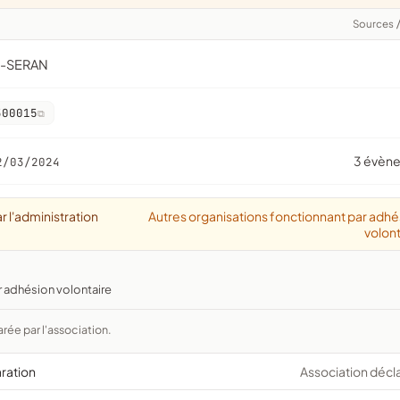
Sources
-SERAN
300015
3 évèn
2/03/2024
r l'administration
Autres organisations fonctionnant par adhé
volont
r adhésion volontaire
arée par l'association.
aration
Association décl