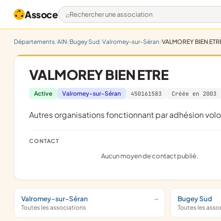
Assoce
Rechercher une association
Départements
AIN
Bugey Sud
Valromey-sur-Séran
VALMOREY BIEN ETR
VALMOREY BIEN ETRE
Active
Valromey-sur-Séran
450161583
Créée en 2003
Autres organisations fonctionnant par adhésion volo
CONTACT
Aucun moyen de contact publié.
Valromey-sur-Séran
Bugey Sud
Toutes les associations
Toutes les asso