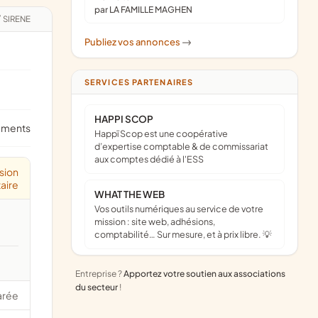
par LA FAMILLE MAGHEN
/
SIRENE
Publiez vos annonces
->
SERVICES PARTENAIRES
HAPPI SCOP
ements
Happï Scop est une coopérative
d’expertise comptable & de commissariat
aux comptes dédié à l'ESS
sion
aire
WHAT THE WEB
Vos outils numériques au service de votre
mission : site web, adhésions,
comptabilité… Sur mesure, et à prix libre. 💡
Entreprise ?
Apportez votre soutien aux associations
du secteur
!
arée