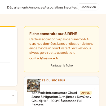
Connexion
Départements
Annonces
Associations inscrites
Fiche construite sur SIRENE
Cette association n'a pas de numéro RNA
dans nos données. La revendication de fiche
en demande un pour l'instant : écrivez-nous
si vous gérez cette association.
contact@assoce.fr
Partager la fiche
ANNONCES DU SECTEUR
Bénévole Infrastructure Cloud
APPEL
Azure & Migration Auth [Infra / DevOps /
Cloud] H/F - 100% à distance Full
Remote