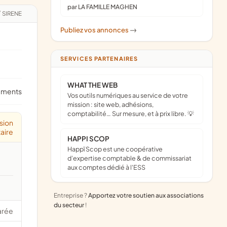
par LA FAMILLE MAGHEN
/
SIRENE
Publiez vos annonces
->
SERVICES PARTENAIRES
WHAT THE WEB
ements
Vos outils numériques au service de votre
mission : site web, adhésions,
comptabilité… Sur mesure, et à prix libre. 💡
sion
aire
HAPPI SCOP
Happï Scop est une coopérative
d’expertise comptable & de commissariat
aux comptes dédié à l'ESS
Entreprise ?
Apportez votre soutien aux associations
du secteur
!
arée