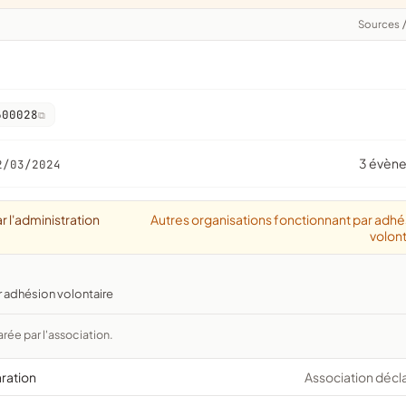
Sources
600028
3 évèn
2/03/2024
r l'administration
Autres organisations fonctionnant par adhé
volont
r adhésion volontaire
arée par l'association.
aration
Association décl