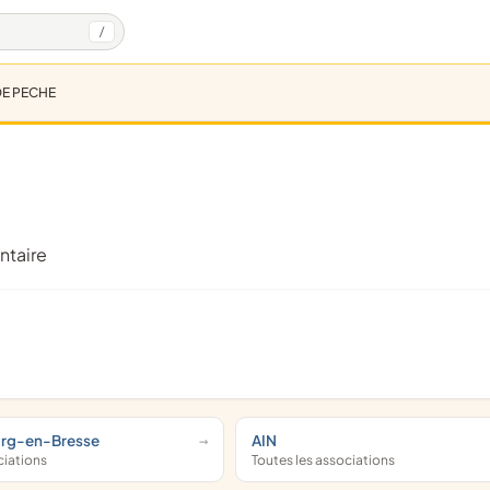
/
E PECHE
ntaire
urg-en-Bresse
AIN
ciations
Toutes les associations