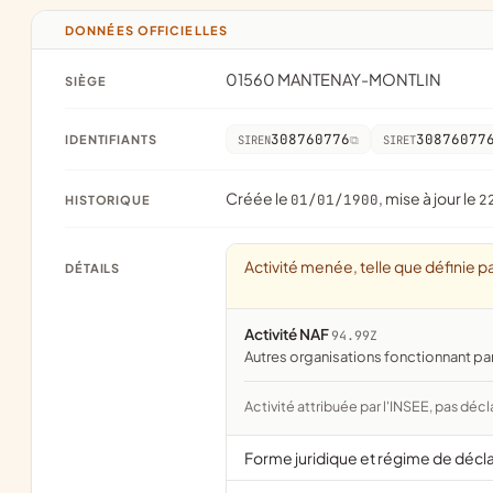
DONNÉES OFFICIELLES
01560 MANTENAY-MONTLIN
SIÈGE
308760776
30876077
IDENTIFIANTS
SIREN
SIRET
Créée le
, mise à jour le
01/01/1900
2
HISTORIQUE
Activité menée, telle que définie pa
DÉTAILS
Activité NAF
94.99Z
Autres organisations fonctionnant pa
Activité attribuée par l'INSEE, pas décl
Forme juridique et régime de décl