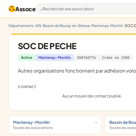
Assoce
Rechercher une association
Départements
AIN
Bassin de Bourg-en-Bresse
Mantenay-Montlin
SOC D
SOC DE PECHE
Active
Mantenay-Montlin
308760776
Créée en 1900
Autres organisations fonctionnant par adhésion volo
CONTACT
Aucun moyen de contact publié.
Mantenay-Montlin
Bassin de Bo
Toutes les associations
Toutes les asso