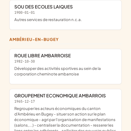
SOU DES ECOLES LAIQUES
1900-01-01
Autres services de restauration n.c.a.
AMBÉRIEU-EN-BUGEY
ROUE LIBRE AMBARROISE
1982-10-30
développer des activités sportives au sein de la
corporation cheminote ambarroise
GROUPEMENT ECONOMIQUE AMBARROIS
1965-12-17
regrouper les acteurs économiques du canton
d'Ambérieu en Bugey - situer son action sur le plan
économique - agri par l'organisation de manifestations
(salons,...) - centraliser la documentation - resserer les
liens entre les adhérents - solliciter des pouvoirs publics