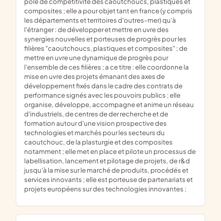
pôle de compétitivité des caoutchoucs, plastiques et
composites ; elle a pour objet tant en france (y compris
les départements et territoires d'outres-mer) qu'à
l'étranger : de développer et mettre en uvre des
synergies nouvelles et porteuses de progrès pour les
filières "caoutchoucs, plastiques et composites" ; de
mettre en uvre une dynamique de progrès pour
l'ensemble de ces filières ; a ce titre : elle coordonne la
mise en uvre des projets émanant des axes de
développement fixés dans le cadre des contrats de
performance signés avec les pouvoirs publics ; elle
organise, développe, accompagne et anime un réseau
d'industriels, de centres de der recherche et de
formation autour d'une vision prospective des
technologies et marchés pour les secteurs du
caoutchouc, de la plasturgie et des composites
notamment ; elle met en place et pilote un processus de
labellisation, lancement et pilotage de projets, de r&d
jusqu'à la mise sur le marché de produits, procédés et
services innovants ; elle est porteuse de partenariats et
projets européens sur des technologies innovantes ;