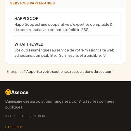
SERVICES PARTENAIRES
HAPPI SCOP
Happï Scop est une coopérative d’expertise comptable &
de commissariat aux comptes dédié à l'ESS
WHAT THE WEB
Vos outils numériques au service de votre mission : site web,
adhésions, comptabilité… Sur mesure, et à prix libre. 💡
Entreprise ?
Apportez votre soutien aux associations du secteur
!
Assoce
L'annuaire des associations françaises, construit sur les données
publiques.
RNA
/
JOAFE
/
SIRENE
EXPLORER