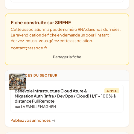
Fiche construite sur SIRENE
Cette association n'a pas de numéro RNA dans nos données.
La revendication de fiche en demande un pour l'instant :
écrivez-nous si vous gérez cette association.
contact@assoce.fr
Partager la fiche
ANNONCES DU SECTEUR
Bénévole Infrastructure Cloud Azure &
APPEL
Migration Auth [Infra / DevOps / Cloud] H/F - 100% à
distance Full Remote
par LA FAMILLE MAGHEN
Publiez vos annonces
->