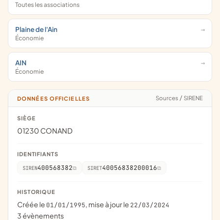
Toutes les associations
Plaine de l'Ain
Économie
AIN
Économie
Sources
/
SIRENE
DONNÉES OFFICIELLES
SIÈGE
01230 CONAND
IDENTIFIANTS
400568382
40056838200016
SIREN
SIRET
HISTORIQUE
Créée le
, mise à jour le
01/01/1995
22/03/2024
3 évènements