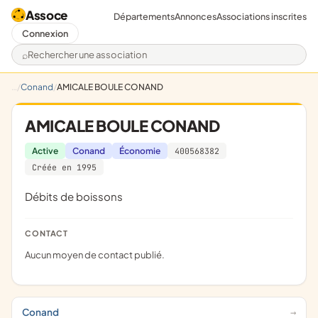
Assoce
Départements
Annonces
Associations inscrites
Connexion
Rechercher une association
Conand
AMICALE BOULE CONAND
AMICALE BOULE CONAND
Active
Conand
Économie
400568382
Créée en 1995
Débits de boissons
CONTACT
Aucun moyen de contact publié.
Conand