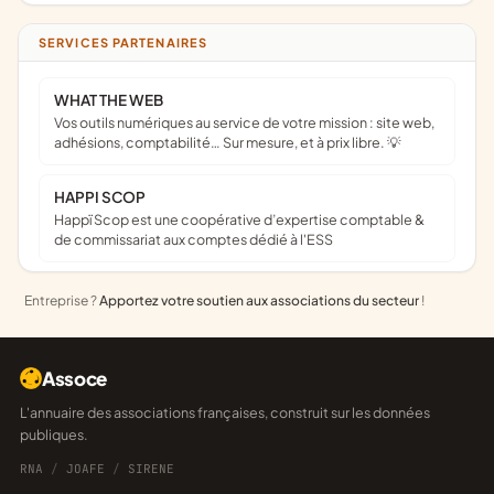
SERVICES PARTENAIRES
WHAT THE WEB
Vos outils numériques au service de votre mission : site web,
adhésions, comptabilité… Sur mesure, et à prix libre. 💡
HAPPI SCOP
Happï Scop est une coopérative d’expertise comptable &
de commissariat aux comptes dédié à l'ESS
Entreprise ?
Apportez votre soutien aux associations du secteur
!
Assoce
L'annuaire des associations françaises, construit sur les données
publiques.
RNA
/
JOAFE
/
SIRENE