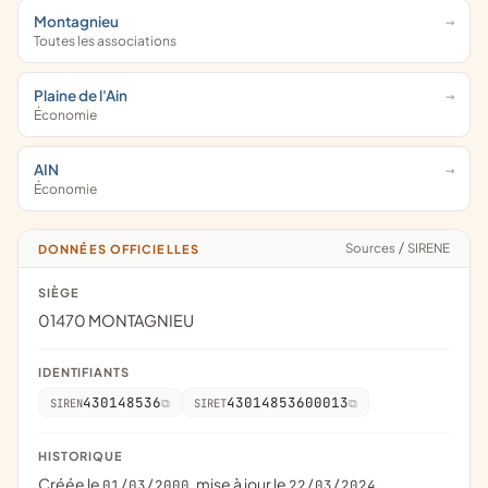
Montagnieu
Toutes les associations
Plaine de l'Ain
Économie
AIN
Économie
Sources
/
SIRENE
DONNÉES OFFICIELLES
SIÈGE
01470 MONTAGNIEU
IDENTIFIANTS
430148536
43014853600013
SIREN
SIRET
HISTORIQUE
Créée le
, mise à jour le
01/03/2000
22/03/2024