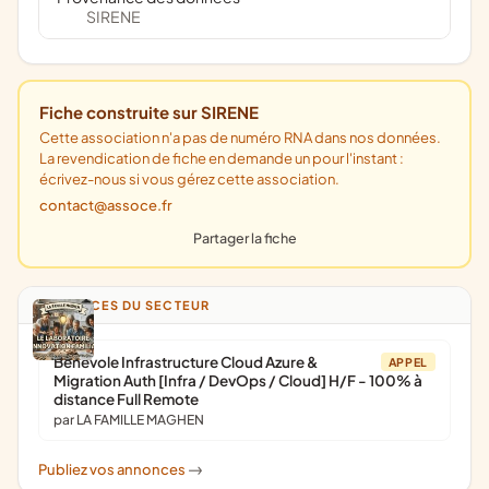
SIRENE
Fiche construite sur SIRENE
Cette association n'a pas de numéro RNA dans nos données.
La revendication de fiche en demande un pour l'instant :
écrivez-nous si vous gérez cette association.
contact@assoce.fr
Partager la fiche
ANNONCES DU SECTEUR
Bénévole Infrastructure Cloud Azure &
APPEL
Migration Auth [Infra / DevOps / Cloud] H/F - 100% à
distance Full Remote
par LA FAMILLE MAGHEN
Publiez vos annonces
->