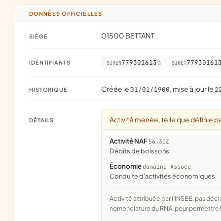
DONNÉES OFFICIELLES
01500 BETTANT
SIÈGE
779301613
77930161
IDENTIFIANTS
SIREN
SIRET
Créée le
, mise à jour le
01/01/1900
2
HISTORIQUE
Activité menée, telle que définie pa
DÉTAILS
Activité NAF
56.30Z
Débits de boissons
Économie
domaine Assoce
conduite d'activités économiques
Activité attribuée par l'INSEE, pas déclarée par l'association. Le domaine est le rapprochement fait par Assoce avec la
nomenclature du RNA, pour permettre l