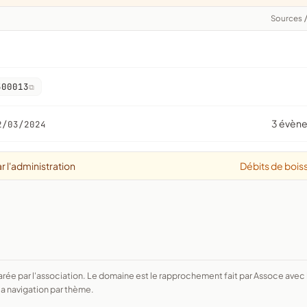
Sources
300013
3 évèn
2/03/2024
r l'administration
Débits de bois
a navigation par thème.