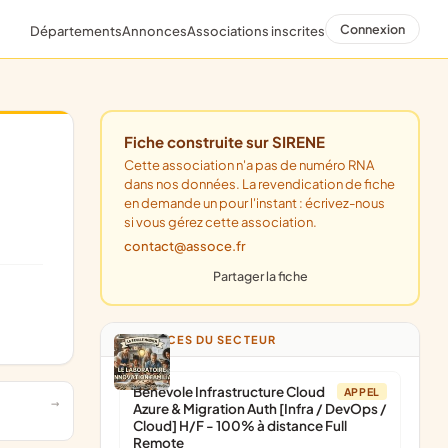
Connexion
Départements
Annonces
Associations inscrites
Fiche construite sur SIRENE
Cette association n'a pas de numéro RNA
dans nos données. La revendication de fiche
en demande un pour l'instant : écrivez-nous
si vous gérez cette association.
contact@assoce.fr
Partager la fiche
ANNONCES DU SECTEUR
Bénévole Infrastructure Cloud
APPEL
Azure & Migration Auth [Infra / DevOps /
Cloud] H/F - 100% à distance Full
Remote