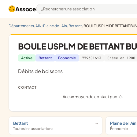
Assoce
Rechercher une association
Départements
AIN
Plaine de l'Ain
Bettant
BOULE USPLM DE BETTANT BU
BOULE USPLM DE BETTANT B
Active
Bettant
Économie
779301613
Créée en 1900
Débits de boissons
CONTACT
Aucun moyen de contact publié.
Bettant
Plaine de l'Ain
Toutes les associations
Économie