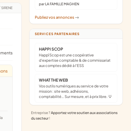
par LA FAMILLE MAGHEN
/
SIRENE
Publiez vos annonces
->
SERVICES PARTENAIRES
HAPPI SCOP
ements
Happï Scop est une coopérative
d’expertise comptable & de commissariat
aux comptes dédié à l'ESS
sons
WHAT THE WEB
Vos outils numériques au service de votre
mission : site web, adhésions,
comptabilité… Sur mesure, et à prix libre. 💡
Entreprise ?
Apportez votre soutien aux associations
du secteur
!